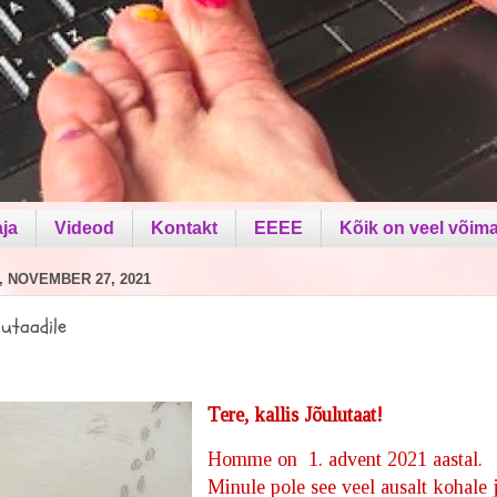
aja
Videod
Kontakt
EEEE
Kõik on veel võima
 NOVEMBER 27, 2021
lutaadile
Tere, kallis Jõulutaat!
Homme on 1. advent 2021 aastal.
Minule pole see veel ausalt kohale