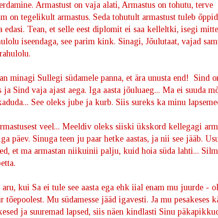
erdamine. Armastust on vaja alati, Armastus on tohutu, terve
m on tegelikult armastus. Seda tohutult armastust tuleb õppid
 edasi. Tean, et selle eest diplomit ei saa kelleltki, isegi mitte
ulolu iseendaga, see parim kink. Sinagi, Jõulutaat, vajad sam
rahulolu.
n minagi Sullegi südamele panna, et ära unusta end! Sind o
 ja Sind vaja ajast aega. Iga aasta jõuluaeg... Ma ei suuda m
kaduda... See oleks jube ja kurb. Siis sureks ka minu lapsemee
rmastusest veel... Meeldiv oleks siiski ükskord kellegagi arm
iga päev. Sinuga teen ju paar hetke aastas, ja nii see jääb. Usu
ed, et ma armastan niikuinii palju, kuid hoia süda lahti... Sil
etta.
aru, kui Sa ei tule see aasta ega ehk iial enam mu juurde - o
uur tõepoolest. Mu südamesse jääd igavesti. Ja mu pesakeses k
ikesed ja suuremad lapsed, siis näen kindlasti Sinu päkapikku