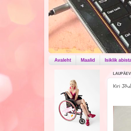
Avaleht
Maalid
Isiklik abist
LAUPÄEV,
Kiri Jõu