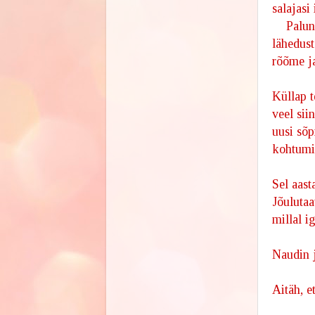
salajasi
Palun, m
lähedus
rõõme ja
Küllap t
veel sii
uusi sõp
kohtumis
Sel aast
Jõulutaa
millal i
Naudin j
Aitäh, e