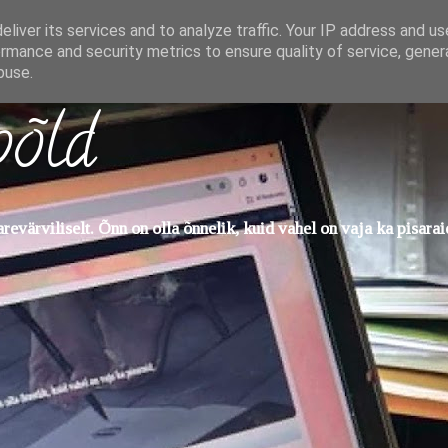
liver its services and to analyze traffic. Your IP address and u
rmance and security metrics to ensure quality of service, gene
buse.
põld
evärviliselt. Õnn on olla õnnelik, kuid vahel on vaja ka pisarai