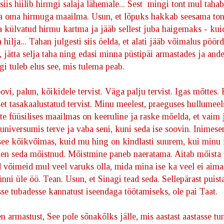
siis hiilib hirmgi salaja lähemale... Sest mingi tont mul tahab
da oma hirmuga maailma. Usun, et lõpuks hakkab seesama ton
külvatud hirmu kartma ja jääb sellest juba haigemaks - kuid
a hilja... Tahan julgesti siis öelda, et alati jääb võimalus pöör
, jätta selja taha ning edasi minna püstipäi armastades ja ande
i tuleb elus see, mis tulema peab.
oovi, palun, kõikidele tervist. Väga palju tervist. Igas mõttes.
et tasakaalustatud tervist. Minu meelest, praeguses hullumeel
te füüsilises maailmas on keeruline ja raske mõelda, et vaim 
universumis terve ja vaba seni, kuni seda ise soovin. Inimesen
ee kõikvõimas, kuid mu hing on kindlasti suurem, kui minu f
en seda mõistnud. Mõistmine paneb naeratama. Aitab mõista 
d võimeid mul veel varuks olla, mida mina ise ka veel ei aimag
ünni üle öö. Tean. Usun, et Sinagi tead seda. Sellepärast puist
se tubadesse kannatust iseendaga töötamiseks, ole pai Taat.
en armastust, See pole sõnakõlks jälle, mis aastast aastasse t