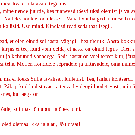
 imevahvaid üllatavaid tegemisi.
ine nende juurde, kes tunnevad tõesti üksi olemist ja vaja
t. Näiteks hooldekodudesse... Vanad või haiged inimesedki 
 kallisid. Usu mind. Kindlasti tead seda taas isegi .
ead, et olen olnud sel aastal vägagi hea tüdruk. Aasta kokku
n kirjas ei tee, kuid võin
öelda, et aasta on olnud tegus. Olen 
ru ja kohtunud vanadega. Seda aastat on veel tervet kuu, jõu
i teha. Mõtlen kõikidele sõpradele ja tuttavadele, oma inimes
al ma ei loeks Sulle tavaliselt luuletust. Tea, laulan kontserdil
t. Päkapikud lindistavad ja teevad videogi loodetavasti, nii n
ganes, kui aega on.
õule, kui toas jõulupuu ja õues lumi.
t oled olemas ikka ja alati, Jõulutaat!