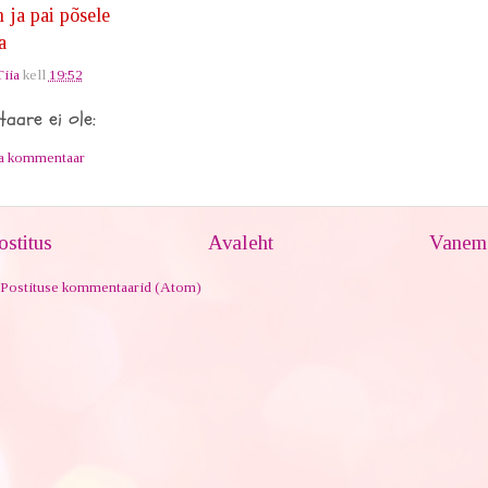
n ja pai põsele
a
Tiia
kell
19:52
aare ei ole:
ta kommentaar
stitus
Avaleht
Vanem 
Postituse kommentaarid (Atom)