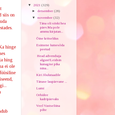
▼
2021
(329)
t
►
detsember
(28)
 siis on
▼
november
(32)
duda
Täna oli siiski hea
stades.
päev.Ma pole
ammu kirjutan...
Öine kritseldus
Esimene lumesõda
 Ka hinge
peetud
ses
Head advendiaja
ja hing
algust!Leidsin
kunagise pika
a ei ole
nina...
üüsiline
Kiri Jõulutaadile
iseend,
Tänase laupäevane ...
i...
Lumi
a
Orhidee
kadripäevaks
Veel Vastseliina
pilte
undub