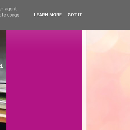
ser-agent
rate usage
LEARN MORE
GOT IT
d.