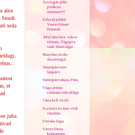
Ära tegin jälle
pisikese
a aina
unistuse!!!
 Sinult.
Eilseid pildid
Vastseliinast
uti seda
Hannalt
Mul täna hea vahva
sõnum. Õigepea
saab ilmavalgu...
n
Naisekas kodu -
õeldagi,
ilusalongis
lsus...
Sünnipäevane
laupäev
astust
Sünnipäevakass Pätu
n, et
Väga armas
reklaamvideoklipp
mad
Täna kell 16.00
Kui kiiresti ime võib
sündida...
len juba
Pastaka lugu
äivad
Vastseliinas
de
kohtumine