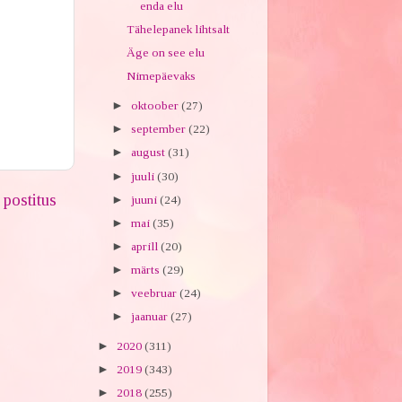
enda elu
Tähelepanek lihtsalt
Äge on see elu
Nimepäevaks
►
oktoober
(27)
►
september
(22)
►
august
(31)
►
juuli
(30)
postitus
►
juuni
(24)
►
mai
(35)
►
aprill
(20)
►
märts
(29)
►
veebruar
(24)
►
jaanuar
(27)
►
2020
(311)
►
2019
(343)
►
2018
(255)