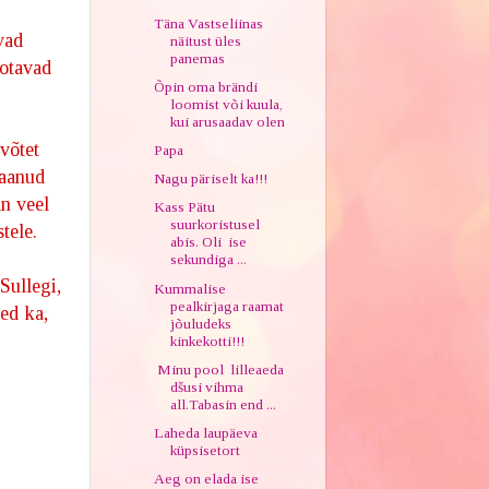
Täna Vastseliinas
vad
näitust üles
panemas
ootavad
Õpin oma brändi
loomist või kuula,
kui arusaadav olen
võtet
Papa
saanud
Nagu päriselt ka!!!
an veel
Kass Pätu
suurkoristusel
tele.
abis. Oli ise
sekundiga ...
 Sullegi,
Kummalise
pealkirjaga raamat
äed ka,
jõuludeks
kinkekotti!!!
Minu pool lilleaeda
dšusi vihma
all.Tabasin end ...
Laheda laupäeva
küpsisetort
Aeg on elada ise