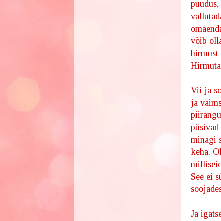
puudus, 
valluta
omaenda 
võib oll
hirmust 
Hirmutag
Vii ja s
ja vaims
piirangu
püsivad 
minagi s
keha. Ol
millisei
See ei s
soojades
Ja igats