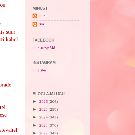
 on
MINUST
Tiia
a
tiia
iis suur
ti kahel
FACEBOOK
Tiia Järvpõld
.
INSTAGRAM
Tiiatibu
prade
BLOGI AJALUGU
►
2026
(206)
tel
►
2025
(298)
kese
►
2024
(343)
►
2023
(370)
etevahel
►
2022
(347)