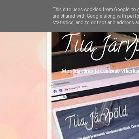
This site uses cookies from Google to de
are shared with Google along with perfo
statistics, and to detect and address a
Tiia Järv
Mu süda särab ja armastab vikerkaar