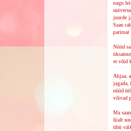
nagu lei
universu
juurde ja
Saan rah
parimat 
Nüüd saa
üksainus
et võid 
Ahjaa, a
jagada, 
nüüd ütl
võivad p
Ma saan 
liialt s
tihti vä