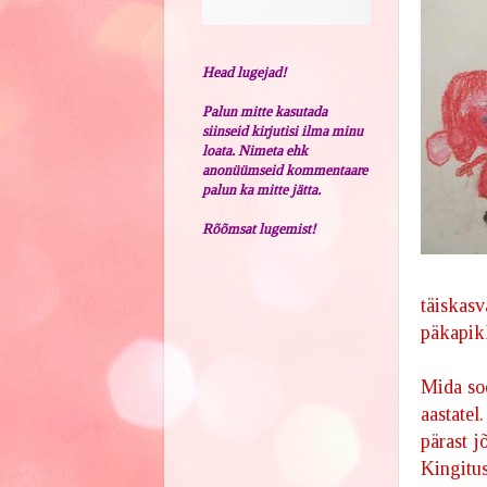
Head lugejad!
Palun mitte kasutada
siinseid kirjutisi ilma minu
loata. Nimeta ehk
anonüümseid kommentaare
palun ka mitte jätta.
Rõõmsat lugemist!
täiskas
päkapik
Mida soo
aastatel
pärast j
Kingitu