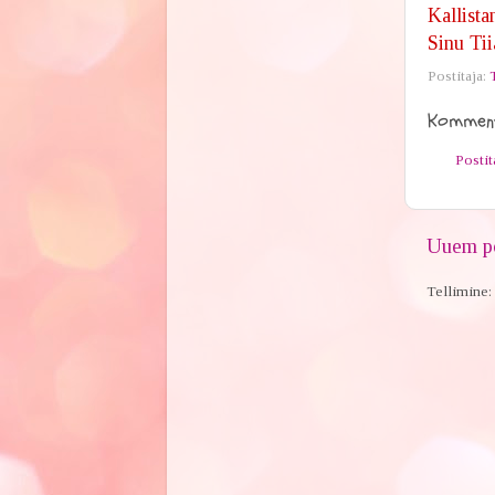
Kallista
Sinu Tii
Postitaja:
Komment
Posti
Uuem po
Tellimine: