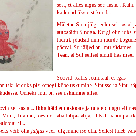
sest, et alles algas see aasta... Kuhu
kadunud üksteist kuud...
Mäletan Sinu jälgi eelmisel aastal j
autosõidu Sinuga. Kuigi olin juba s
tüdruk jõudsid minu juurde kogunis
päeval. Su jäljed on mu südames!
Tean, et Sul sellest ainult hea meel
Soovid, kallis Jõulutaat, et igas
vanuski leiduks pisikenegi kübe uskumine
Sinusse ja Sinu sõ
kudesse. Õnneks mul on see uskumine alles.
vin sel aastal... Ikka häid emotsioone ja tundeid nagu viimas
. Mina, Tiiatibu, tõesti ei taha tühja-tähja, lihtsalt nänni paki
õulupuu all...
seks võib olla
julgus
veel julgemine ise olla. Sellest tuleb vah