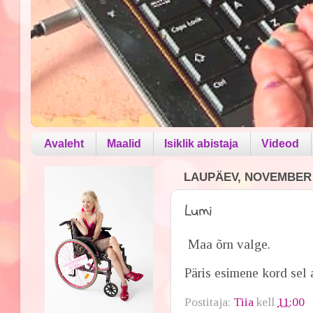
Avaleht
Maalid
Isiklik abistaja
Videod
LAUPÄEV, NOVEMBER 2
Lumi
Maa õrn valge.
Päris esimene kord sel a
Postitaja:
Tiia
kell
11:00