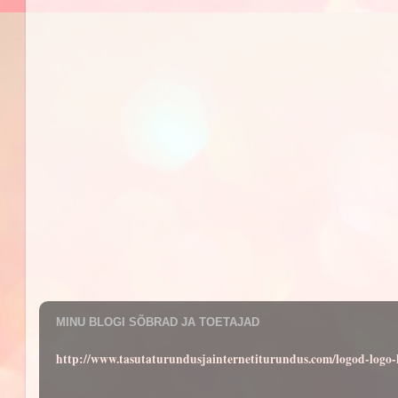
MINU BLOGI SÕBRAD JA TOETAJAD
http://www.tasutaturundusjainternetiturundus.com/logod-log