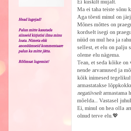
Ei kuskilt mujalt.
Ma ei taha teiste sõnu k
Aga tõesti minul on järj
Head lugejad!
Mõnes mõttes on praegun
Palun mitte kasutada
kordselt isegi on praeg
siinseid kirjutisi ilma minu
nüüd on mul hea ja rahu
loata. Nimeta ehk
anonüümseid kommentaare
sellest, et elu on palj
palun ka mitte jätta.
oleme elu nägema.
Rõõmsat lugemist!
Tean, et seda kõike on 
nende arvamused ja mõ
kõik inimesed tegeliku
armastatakse lõppkokk
negatiivselt
armastama hak
mõelda... Vastasel juhul
Ei, minul on hea olla a
olnud terve elu.💖