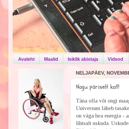
Avaleht
Maalid
Isiklik abistaja
Videod
NELJAPÄEV, NOVEMBER
Nagu päriselt ka!!!
Täna olla või ongi maa
Universum läheb tasake
on väga hea energia -
a
lihtsalt uskuda.
Uskudes