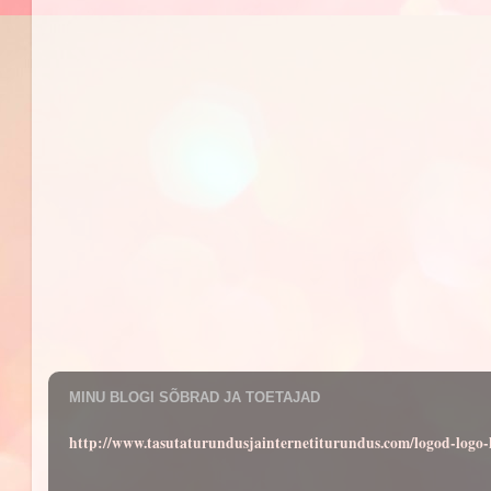
MINU BLOGI SÕBRAD JA TOETAJAD
http://www.tasutaturundusjainternetiturundus.com/logod-log