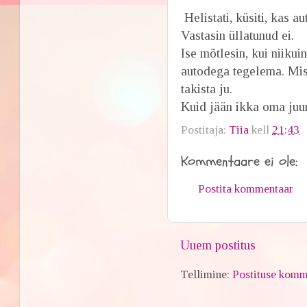
Helistati, küsiti, kas a
Vastasin üllatunud ei.
Ise mõtlesin, kui niikui
autodega tegelema.
Mis
takista ju.
Kuid jään ikka oma juur
Postitaja:
Tiia
kell
21:43
Kommentaare ei ole:
Postita kommentaar
Uuem postitus
Tellimine:
Postituse komm