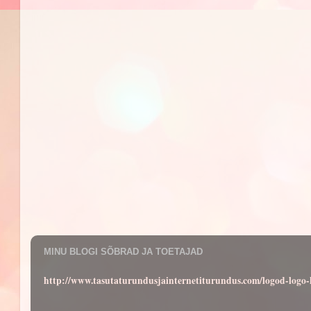
MINU BLOGI SÕBRAD JA TOETAJAD
http://www.tasutaturundusjainternetiturundus.com/logod-log