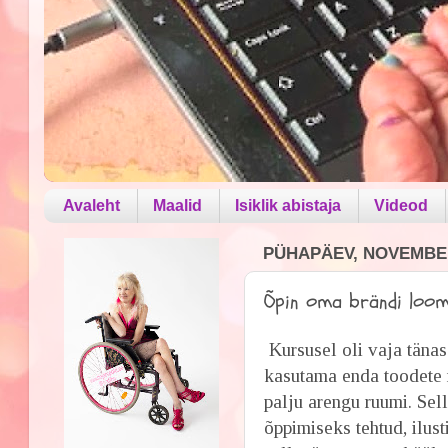
Avaleht
Maalid
Isiklik abistaja
Videod
PÜHAPÄEV, NOVEMBER
Õpin oma brändi loomi
Kursusel oli vaja täna
kasutama enda toodete r
palju arengu ruumi. Sel
õppimiseks tehtud, ilus