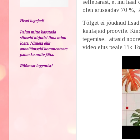
sellepärast, et mu hääl
olen arusaadav 70 %, k
Head lugejad!
Tõlget ei jõudnud lisad
kuulajaid proovile. Kin
Palun mitte kasutada
siinseid kirjutisi ilma minu
tegemisel aitasid noore
loata. Nimeta ehk
video elus peale Tik T
anonüümseid kommentaare
palun ka mitte jätta.
Rõõmsat lugemist!