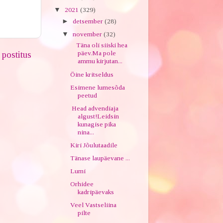
▼
2021
(329)
►
detsember
(28)
▼
november
(32)
Täna oli siiski hea
päev.Ma pole
postitus
ammu kirjutan...
Öine kritseldus
Esimene lumesõda
peetud
Head advendiaja
algust!Leidsin
kunagise pika
nina...
Kiri Jõulutaadile
Tänase laupäevane ...
Lumi
Orhidee
kadripäevaks
Veel Vastseliina
pilte