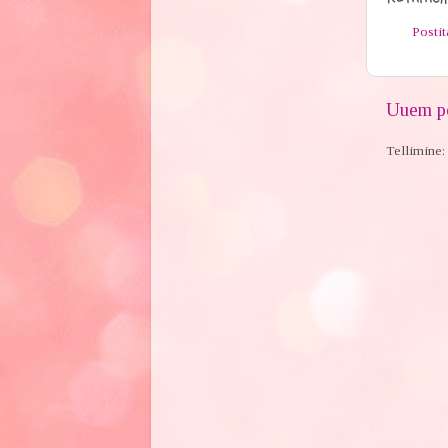
Posti
Uuem po
Tellimine: