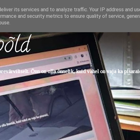
liver its services and to analyze traffic. Your IP address and u
rmance and security metrics to ensure quality of service, gene
buse.
põld
evärviliselt. Õnn on olla õnnelik, kuid vahel on vaja ka pisarai