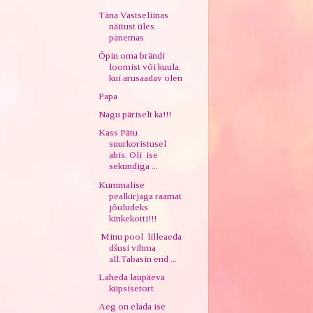
Täna Vastseliinas
näitust üles
panemas
Õpin oma brändi
loomist või kuula,
kui arusaadav olen
Papa
Nagu päriselt ka!!!
Kass Pätu
suurkoristusel
abis. Oli ise
sekundiga ...
Kummalise
pealkirjaga raamat
jõuludeks
kinkekotti!!!
Minu pool lilleaeda
dšusi vihma
all.Tabasin end ...
Laheda laupäeva
küpsisetort
Aeg on elada ise