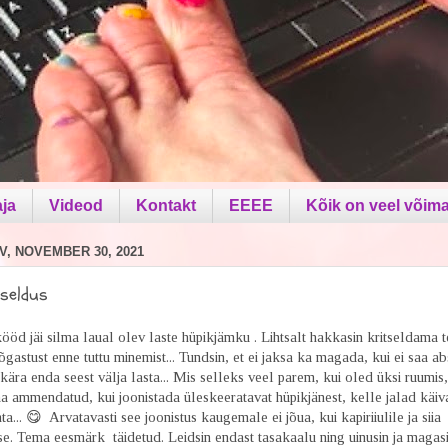
aja
Videod
Kontakt
EEEE
Kõik on veel võima
V, NOVEMBER 30, 2021
tseldus
öd jäi silma laual olev laste hüpikjämku . Lihtsalt hakkasin kritseldama t
õgastust enne tuttu minemist... Tundsin, et ei jaksa ka magada, kui ei saa ab
kära enda seest välja lasta... Mis selleks veel parem, kui oled üksi ruumis
a ammendatud, kui joonistada üleskeeratavat hüpikjänest, kelle jalad käiv
nta... 😋 Arvatavasti see joonistus kaugemale ei jõua, kui kapiriiulile ja siia
se. Tema eesmärk täidetud. Leidsin endast tasakaalu ning uinusin ja magas