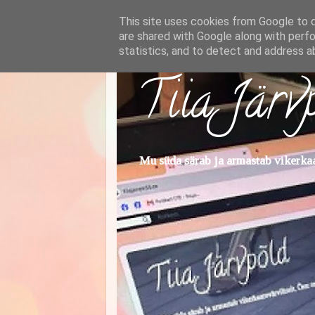
This site uses cookies from Google to de
are shared with Google along with perfo
statistics, and to detect and address a
Tiia Järv
Mu süda särab ja armastab vikerkaar