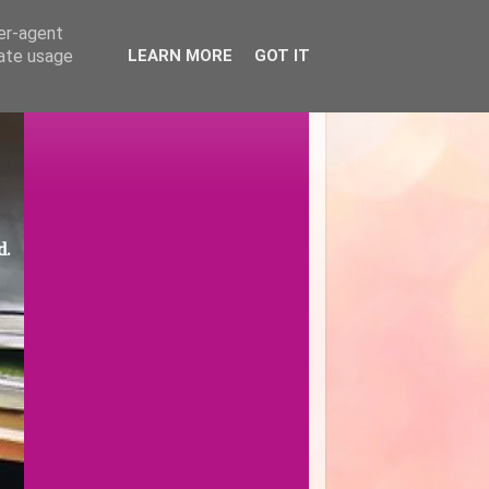
ser-agent
rate usage
LEARN MORE
GOT IT
d.