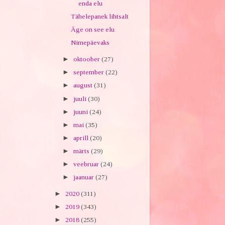
enda elu
Tähelepanek lihtsalt
Äge on see elu
Nimepäevaks
►
oktoober
(27)
►
september
(22)
►
august
(31)
►
juuli
(30)
►
juuni
(24)
►
mai
(35)
►
aprill
(20)
►
märts
(29)
►
veebruar
(24)
►
jaanuar
(27)
►
2020
(311)
►
2019
(343)
►
2018
(255)