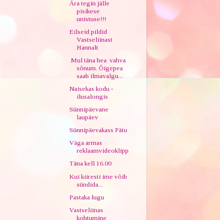
Ära tegin jälle
pisikese
unistuse!!!
Eilseid pildid
Vastseliinast
Hannalt
Mul täna hea vahva
sõnum. Õigepea
saab ilmavalgu...
Naisekas kodu -
ilusalongis
Sünnipäevane
laupäev
Sünnipäevakass Pätu
Väga armas
reklaamvideoklipp
Täna kell 16.00
Kui kiiresti ime võib
sündida...
Pastaka lugu
Vastseliinas
kohtumine