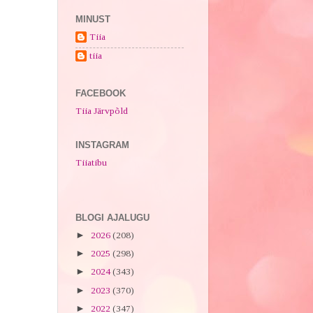
MINUST
Tiia
tiia
FACEBOOK
Tiia Järvpõld
INSTAGRAM
Tiiatibu
BLOGI AJALUGU
►
2026
(208)
►
2025
(298)
►
2024
(343)
►
2023
(370)
►
2022
(347)