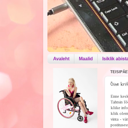
Avaleht
Maalid
Isiklik abist
TEISIPÄE
Öine kri
Enne keskö
Tahtsin lõ
kõike info
kõik olem
vinta - vä
postituses