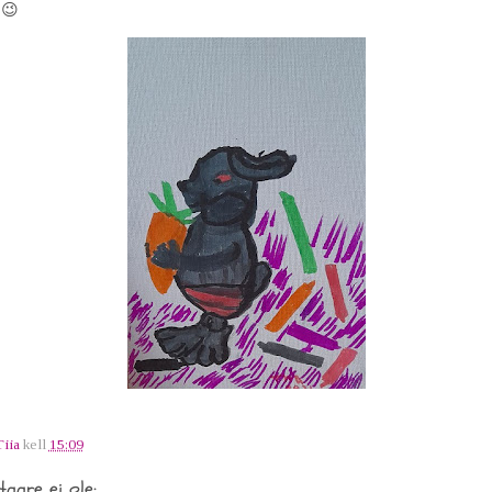
 😉
Tiia
kell
15:09
aare ei ole: