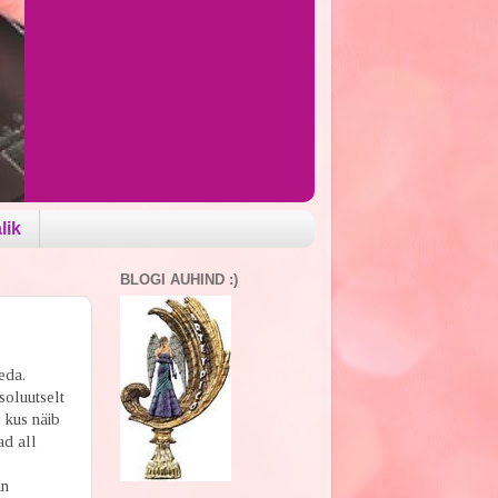
lik
BLOGI AUHIND :)
eda.
soluutselt
, kus näib
ad all
in