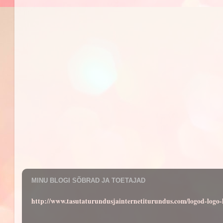
MINU BLOGI SÕBRAD JA TOETAJAD
http://www.tasutaturundusjainternetiturundus.com/logod-log