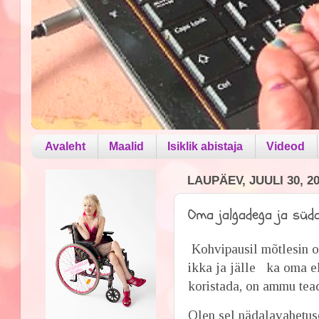
Avaleht
Maalid
Isiklik abistaja
Videod
LAUPÄEV, JUULI 30, 2
Oma jalgadega ja süd
Kohvipausil mõtlesin om
ikka ja jälle ka oma el
koristada, on ammu tea
Olen sel nädalavahetuse