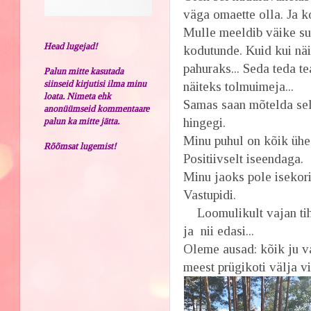
väga omaette olla. Ja k
Mulle meeldib väike su
Head lugejad!
kodutunde. Kuid kui näi
pahuraks... Seda teda te
Palun mitte kasutada
siinseid kirjutisi ilma minu
näiteks tolmuimeja...
loata. Nimeta ehk
Samas saan mõtelda se
anonüümseid kommentaare
hingegi.
palun ka mitte jätta.
Minu puhul on kõik ühe
Rõõmsat lugemist!
Positiivselt iseendaga.
Minu jaoks pole isekori
Vastupidi.
Loomulikult vajan tihti
ja nii edasi...
Oleme ausad: kõik ju v
meest prügikoti välja v