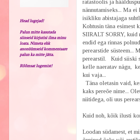
ratastoolis ja häälduspu
nännutamiseks... Ma ei 
isikliku abistajaga suht
Head lugejad!
Kohtusin täna esimest k
Palun mitte kasutada
SIIRALT SORRY, kuid ma 
siinseid kirjutisi ilma minu
endid ega rinnas polnud
loata. Nimeta ehk
anonüümseid kommentaare
perearstide süsteem... 
palun ka mitte jätta.
perearstil. Kuid siiski
Rõõmsat lugemist!
kelle naeratav nägu, ke
kui vaja...
Täna oletasin vaid, kes
kaks pereõe nime... Olet
niitidega, oli uus perears
Kuid noh, kõik ilusti ko
Loodan südamest, et mi
õppinud õeks või arsti