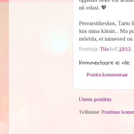
nii edasi. 💖
Perearstikeskus, Tartu l
kus mina käisin... Ma po
mõelda, et inimesed on
Postitaja:
Tiia
kell
19:53
Kommentaare ei ole:
Postita kommentaar
Uuem postitus
Tellimine:
Postituse komm