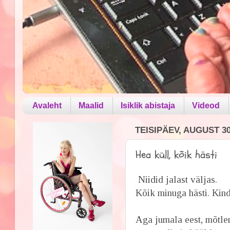
Avaleht
Maalid
Isiklik abistaja
Videod
TEISIPÄEV, AUGUST 30
Hea küll, kõik hästi
Niidid jalast väljas.
Kõik minuga hästi. Kin
Aga jumala eest, mõtlen