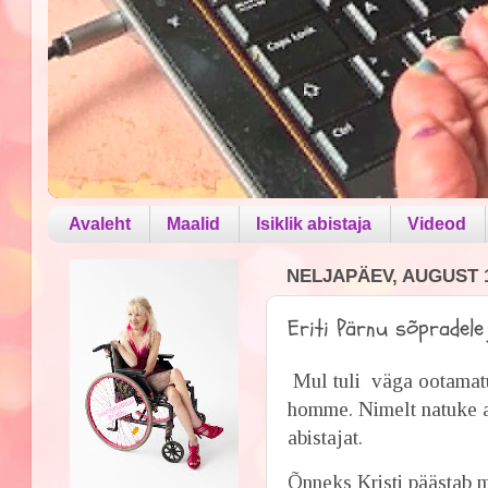
Avaleht
Maalid
Isiklik abistaja
Videod
NELJAPÄEV, AUGUST 1
Eriti Pärnu sõpradele 
Mul tuli väga ootamatu
homme. Nimelt natuke ae
abistajat.
Õnneks Kristi päästab m