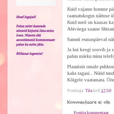
Kuid vajame homme pära
raamatukogus näituse ül
Head lugejad!
Kuid meil on kaasas ka
Palun mitte kasutada
Abiväega saame lihtsama
siinseid kirjutisi ilma minu
loata. Nimeta ehk
Samuti esmaspäeval näi
anonüümseid kommentaare
palun ka mitte jätta.
Ja kui keegi soovib ja 
Rõõmsat lugemist!
palun märku minu telef
Plaanisin omale puhkust
kaks tagasi... Nüüd tu
Kõigele vaatamata. Ööm
Postitaja:
Tiia
kell
17:50
Kommentaare ei ole:
Postita kommentaar