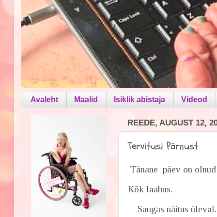
Avaleht
Maalid
Isiklik abistaja
Videod
REEDE, AUGUST 12, 2
Tervitusi Pärnust
Tänane päev on olnud v
Kõk laabus.
Saugas näitus üleval