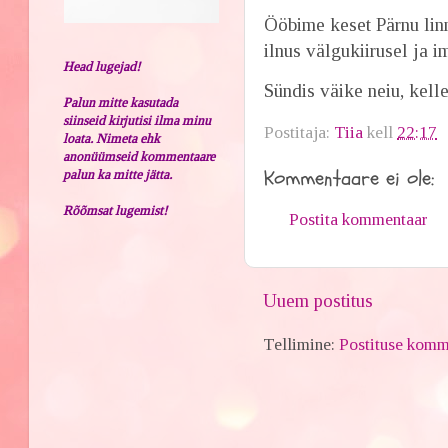
Ööbime keset Pärnu linn
ilnus välgukiirusel ja i
Head lugejad!
Sündis väike neiu, kel
Palun mitte kasutada
siinseid kirjutisi ilma minu
Postitaja:
Tiia
kell
22:17
loata. Nimeta ehk
anonüümseid kommentaare
Kommentaare ei ole:
palun ka mitte jätta.
Rõõmsat lugemist!
Postita kommentaar
Uuem postitus
Tellimine:
Postituse komm