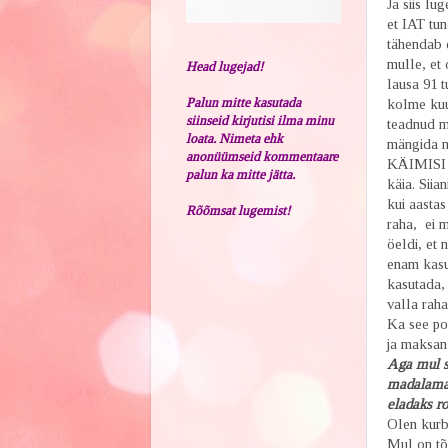
Ja siis lu
et IAT tun
tähendab e
mulle, et 
Head lugejad!
lausa 91 t
Palun mitte kasutada
kolme kuus
siinseid kirjutisi ilma minu
teadnud mi
loata. Nimeta ehk
mängida
anonüümseid kommentaare
KÄIMISI j
palun ka mitte jätta.
käia. Siia
kui aastas
Rõõmsat lugemist!
raha, ei m
öeldi, et 
enam kasut
kasutada, 
valla raha
Ka see pol
ja maksan
Aga mul so
madalama. 
eladaks ro
Olen kur
Mul on tõs