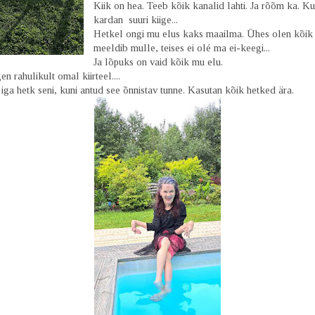
Kiik on hea. Teeb kõik kanalid lahti. Ja rõõm ka. Kui
kardan suuri kiige...
Hetkel ongi mu elus kaks maailma. Ühes olen kõik 
meeldib mulle, teises ei olé ma ei-keegi...
Ja lõpuks on vaid kõik mu elu.
n rahulikult omal kiirteel....
iga hetk seni, kuni antud see õnnistav tunne. Kasutan kõik hetked ära.