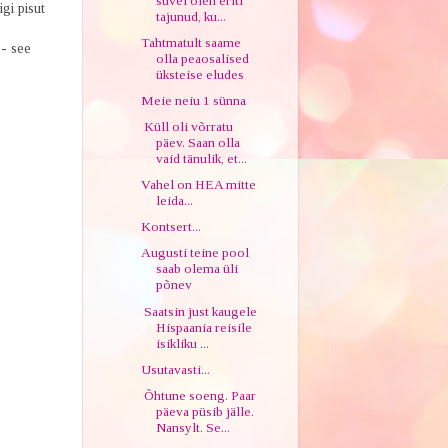
suvel olen eriti
gi pisut
tajunud, ku...
Tahtmatult saame
- see
olla peaosalised
üksteise eludes
Meie neiu 1 sünna
Küll oli võrratu
päev. Saan olla
vaid tänulik, et...
Vahel on HEA mitte
leida...
Kontsert...
Augusti teine pool
saab olema üli
põnev
Saatsin just kaugele
Hispaania reisile
isikliku ...
Usutavasti...
Õhtune soeng. Paar
päeva püsib jälle.
Nansylt. Se...