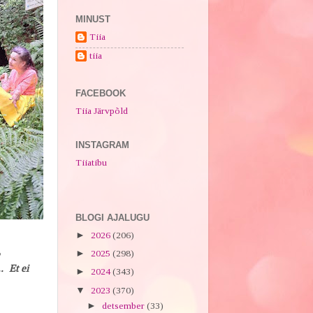
MINUST
Tiia
tiia
FACEBOOK
Tiia Järvpõld
INSTAGRAM
Tiiatibu
BLOGI AJALUGU
►
2026
(206)
►
2025
(298)
. Et ei
►
2024
(343)
▼
2023
(370)
►
detsember
(33)