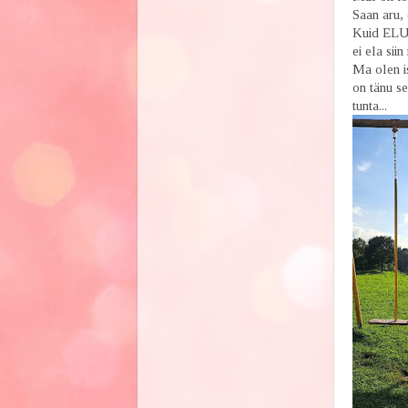
Saan aru, 
Kuid ELU
ei ela sii
Ma olen i
on tänu se
tunta...