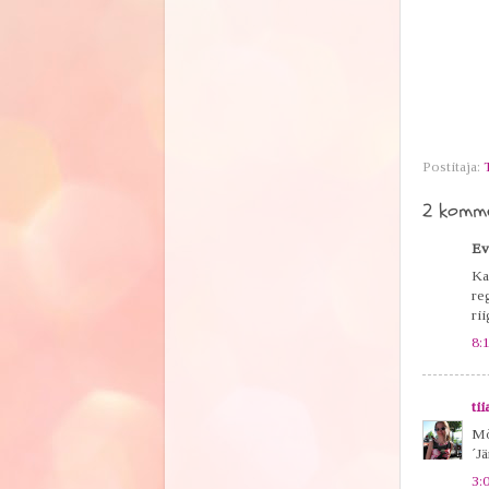
Postitaja:
2 komme
Eve
Ka
re
ri
8:
tii
Mõ
´J
3: