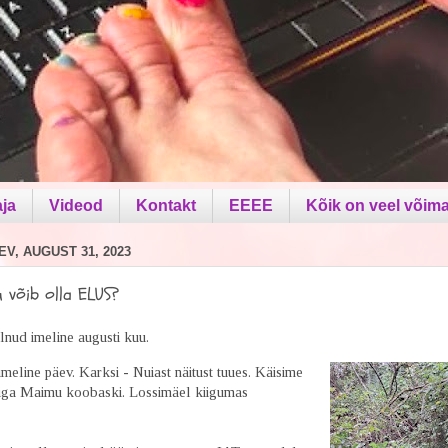
aja
Videod
Kontakt
EEEE
Kõik on veel võima
V, AUGUST 31, 2023
u võib olla ELUS?
nud imeline augusti kuu.
 imeline päev. Karksi - Nuiast näitust tuues. Käisime
tiga Maimu koobaski. Lossimäel kiigumas