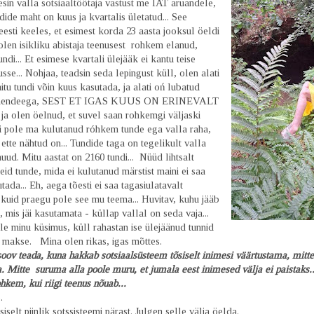
gesin valla sotsiaaltöötaja vastust me IAT aruandele,
dide maht on kuus ja kvartalis ületatud... See
esti keeles, et esimest korda 23 aasta jooksul öeldi
olen isikliku abistaja teenusest rohkem elanud,
undi... Et esimese kvartali ülejääk ei kantu teise
se... Nohjaa, teadsin seda lepingust küll, olen alati
tu tundi võin kuus kasutada, ja alati oń lubatud
 nendeega, SEST ET IGAS KUUS ON ERINEVALT
a olen öelnud, et suvel saan rohkemgi väljaski
ni pole ma kulutanud róhkem tunde ega valla raha,
 ette nähtud on... Tundide taga on tegelikult valla
uud. Mitu aastat on 2160 tundi... Nüüd lihtsalt
neid tunde, mida ei kulutanud märstist maini ei saa
ada... Eh, aega tõesti ei saa tagasiulatavalt
kuid praegu pole see mu teema... Huvitav, kuhu jääb
, mis jäi kasutamata - küllap vallal on seda vaja...
e minu küsimus, küll rahastan ise ülejäänud tunnid
 makse. Mina olen rikas, igas mõttes.
ov teada, kuna hakkab sotsiaalsüsteem tõsiselt inimesi väärtustama, mitte
Mitte suruma alla poole muru, et jumala eest inimesed välja ei paistaks..
hkem, kui riigi teenus nõuab...
b.
iselt piinlik sotssisteemi pärast. Julgen selle välja öelda.