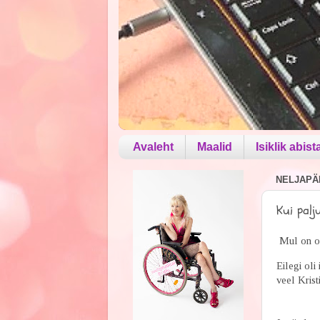
Avaleht
Maalid
Isiklik abist
NELJAPÄE
Kui palj
Mul on ol
Eilegi oli
veel Kris