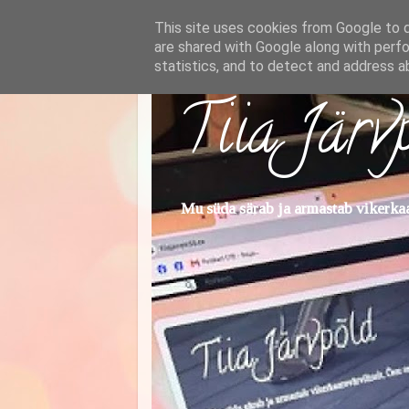
This site uses cookies from Google to de
are shared with Google along with perfo
statistics, and to detect and address a
Tiia Järv
Mu süda särab ja armastab vikerkaar