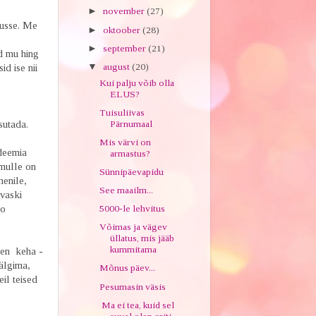
►
november
(27)
usse. Me
►
oktoober
(28)
►
september
(21)
d mu hing
▼
august
(20)
d ise nii
Kui palju võib olla
ELUS?
Tuisuliivas
Pärnumaal
asutada.
Mis värvi on
adeemia
armastus?
 mulle on
Sünnipäevapidu
menile,
See maailm...
ivaski
eo
5000-le lehvitus
Võimas ja vägev
üllatus, mis jääb
kummitama
nen keha -
jälgima,
Mõnus päev...
eil teised
Pesumasin väsis
Ma ei tea, kuid sel