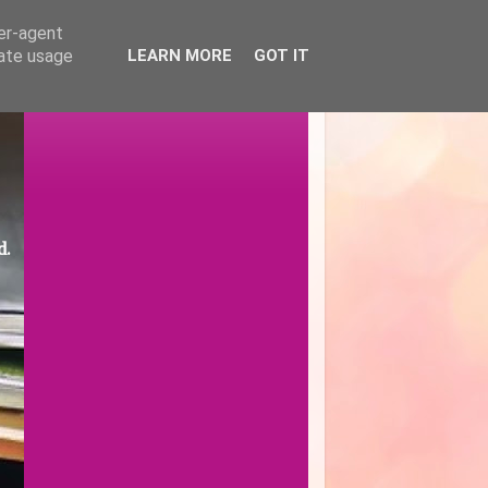
ser-agent
rate usage
LEARN MORE
GOT IT
d.