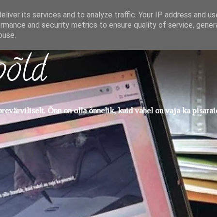
liver its services and to analyze traffic. Your IP address and u
rmance and security metrics to ensure quality of service, gene
buse.
põld
evärviliselt. Õnn on olla õnnelik, kuid vahel on vaja ka pisarai