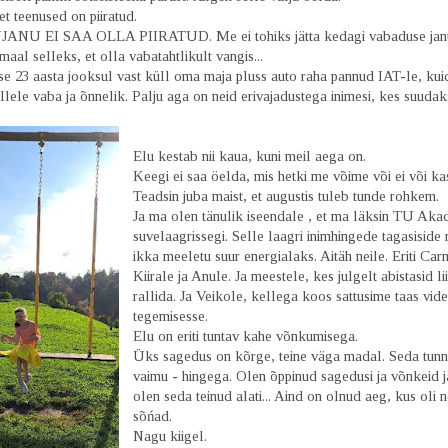
et teenused on piiratud.
JANU EI SAA OLLA PIIRATUD. Me ei tohiks jätta kedagi vabaduse jan
n maal selleks, et olla vabatahtlikult vangis...
se 23 aasta jooksul vast küll oma maja pluss auto raha pannud IAT-le, kui
llele vaba ja õnnelik. Palju aga on neid erivajadustega inimesi, kes suudaksi
Elu kestab nii kaua, kuni meil aega on.
Keegi ei saa öelda, mis hetki me võime või ei või k
Teadsin juba maist, et augustis tuleb tunde rohkem.
Ja ma olen tänulik iseendale , et ma läksin TU Ak
suvelaagrissegi. Selle laagri inimhingede tagasiside
ikka meeletu suur energialaks. Aitäh neile. Eriti Car
Kiirale ja Anule. Ja meestele, kes julgelt abistasid li
rallida. Ja Veikole, kellega koos sattusime taas vid
tegemisesse.
Elu on eriti tuntav kahe võnkumisega.
Üks sagedus on kõrge, teine väga madal. Seda tun
vaimu - hingega. Olen õppinud sagedusi ja võnkeid 
olen seda teinud alati... Aind on olnud aeg, kus oli n
sõńad.
Nagu kiigel.