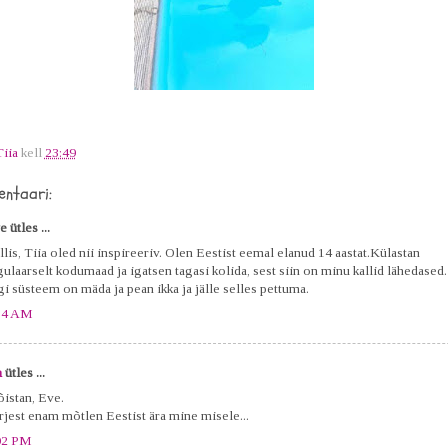
Tiia
kell
23:49
ntaari:
 ütles ...
llis, Tiia oled nii inspireeriv. Olen Eestist eemal elanud 14 aastat.Külastan
gulaarselt kodumaad ja igatsen tagasi kolida, sest siin on minu kallid lähedased
igi süsteem on mäda ja pean ikka ja jälle selles pettuma.
14 AM
a
ütles ...
istan, Eve.
ärjest enam mõtlen Eestist ära mine misele...
02 PM