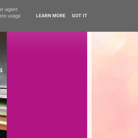
ser-agent
rate usage
LEARN MORE
GOT IT
d.