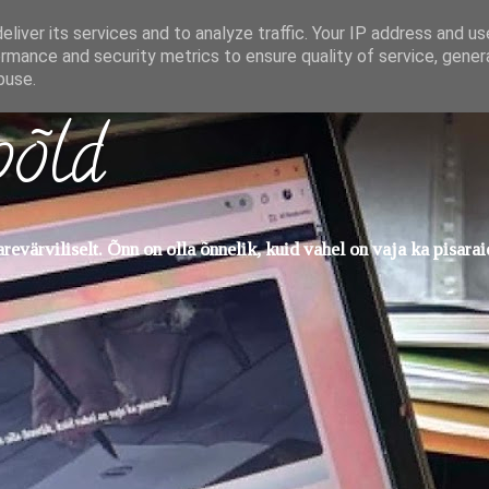
liver its services and to analyze traffic. Your IP address and u
rmance and security metrics to ensure quality of service, gene
buse.
põld
evärviliselt. Õnn on olla õnnelik, kuid vahel on vaja ka pisarai