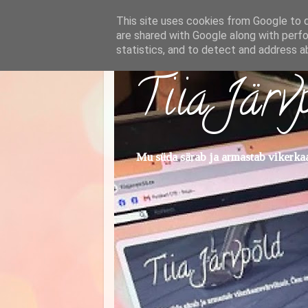
This site uses cookies from Google to de
are shared with Google along with perfo
statistics, and to detect and address a
Tiia Järv
Mu süda särab ja armastab vikerkaar