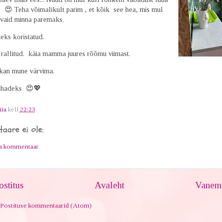
. 😍 Teha võimalikult parim , et kõik see hea, mis mul
 vaid minna paremaks.
eks koristatud.
rallitud. käia mamma juures rõõmu viimast.
kan mune värvima.
hadeks 😍💖
iia
kell
22:23
aare ei ole:
ta kommentaar
stitus
Avaleht
Vanem 
Postituse kommentaarid (Atom)