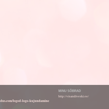
MINU SÕBRAD
http://visandiveski.ee/
ndus.com/logod-logo-kujundamine