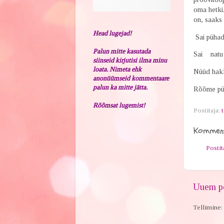
oma hetki
on, saaks
Head lugejad!
Sai pühad
Palun mitte kasutada
Sai natu 
siinseid kirjutisi ilma minu
loata. Nimeta ehk
Nüüd hak
anonüümseid kommentaare
palun ka mitte jätta.
Rõõme pü
Rõõmsat lugemist!
Postitaja:
t
Komment
Posti
Uuem po
Tellimine: