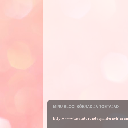
MINU BLOGI SÕBRAD JA TOETAJAD
http://www.tasutaturundusjainternetituru