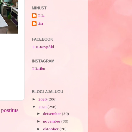
MINUST
Tiia
tiia
FACEBOOK
Tiia Järvpõld
INSTAGRAM
Tiiatibu
BLOGI AJALUGU
►
2026
(206)
▼
2025
(298)
postitus
►
detsember
(30)
►
november
(30)
►
oktoober
(20)