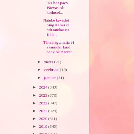
üks hea päev.
Päevas oli
kodusel...
Natuke kevadet
hingata sai ka
bótaanikaaias.
Käis...
Täna nagu nalja ei
saanudki, kuid
päev oli naerat...
►
märts
(21)
►
veebruar
(19)
►
jaanuar
(31)
►
2024
(343)
►
2023
(370)
►
2022
(347)
►
2021
(329)
►
2020
(311)
►
2019
(343)