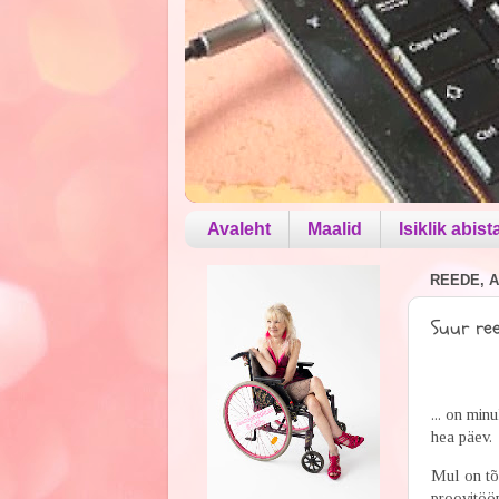
Avaleht
Maalid
Isiklik abist
REEDE, A
Suur reed
... on min
hea päev.
Mul on tõe
proovitöö