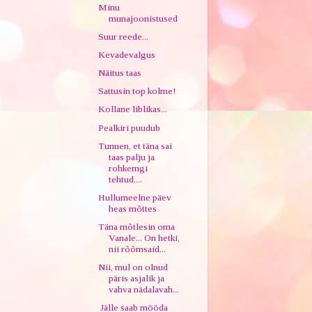
Minu
munajoonistused
Suur reede...
Kevadevalgus
Näitus taas
Sattusin top kolme!
Kollane liblikas...
Pealkiri puudub
Tunnen, et täna sai
taas palju ja
rohkemgi
tehtud....
Hullumeelne päev
heas mõttes
Täna mõtlesin oma
Vanale... On hetki,
nii rõõmsaid...
Nii, mul on olnud
päris asjalik ja
vahva nädalavah...
Jälle saab mööda