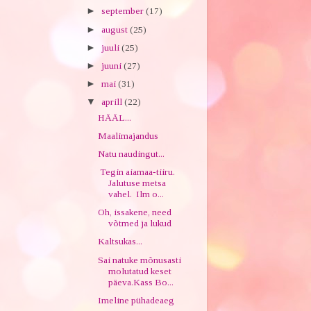
►
september
(17)
►
august
(25)
►
juuli
(25)
►
juuni
(27)
►
mai
(31)
▼
aprill
(22)
HÄÄL...
Maalimajandus
Natu naudingut...
Tegin aiamaa-tiiru.
Jalutuse metsa
vahel. Ilm o...
Oh, issakene, need
võtmed ja lukud
Kaltsukas...
Sai natuke mõnusasti
molutatud keset
päeva.Kass Bo...
Imeline pühadeaeg