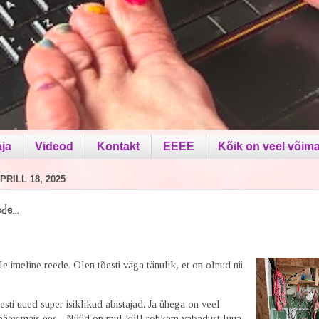
aja
Videod
Kontakt
EEEE
Kõik on veel võima
PRILL 18, 2025
e...
ule imeline reede. Olen tõesti väga tänulik, et on olnud nii
sti uued super isiklikud abistajad. Ja ühega on veel
päev mais ees... Nüüd on mul küll rohkem vabadust luua