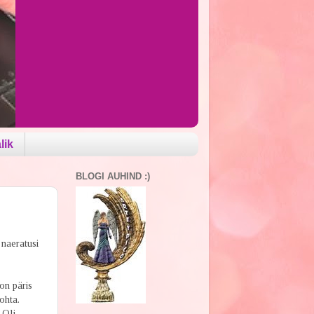
lik
BLOGI AUHIND :)
 naeratusi
on päris
ohta.
 Oli