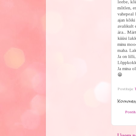
leebe, kõi
mõtlen, e
vahepeal l
ajan kõiki
avalikult e
ära... Mär
küüsi lakk
minu moodi
maha. Lak
Ja on lilli
Lõppkokku
Ja mina o
😁
Postitaja:
Komment
Posti
Uuem po