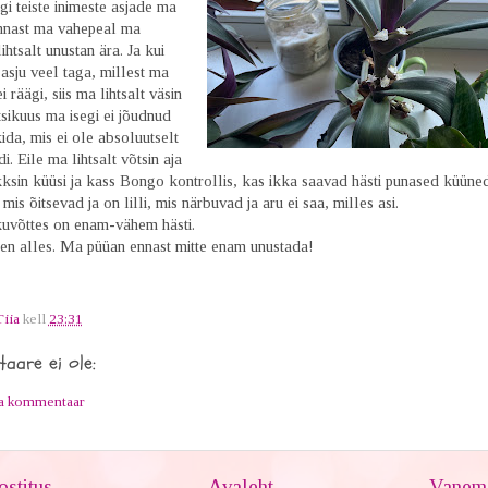
gi teiste inimeste asjade ma
nnast ma vahepeal ma
ihtsalt unustan ära. Ja kui
 asju veel taga, millest ma
i räägi, siis ma lihtsalt väsin
tsikuus ma isegi ei jõudnud
ida, mis ei ole absoluutselt
. Eile ma lihtsalt võtsin aja
ksin küüsi ja kass Bongo kontrollis, kas ikka saavad hästi punased küüne
, mis õitsevad ja on lilli, mis närbuvad ja aru ei saa, milles asi.
võttes on enam-vähem hästi.
len alles. Ma püüan ennast mitte enam unustada!
Tiia
kell
23:31
aare ei ole:
ta kommentaar
stitus
Avaleht
Vanem 