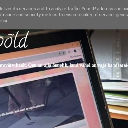
liver its services and to analyze traffic. Your IP address and u
rmance and security metrics to ensure quality of service, gene
buse.
põld
evärviliselt. Õnn on olla õnnelik, kuid vahel on vaja ka pisarai