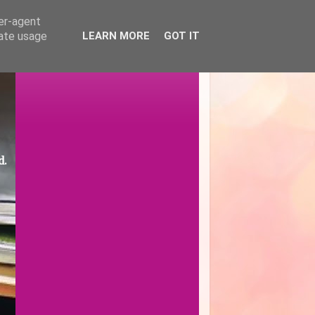
ser-agent
rate usage
LEARN MORE
GOT IT
d.