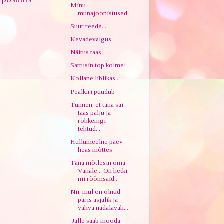
Minu
munajoonistused
Suur reede...
Kevadevalgus
Näitus taas
Sattusin top kolme!
Kollane liblikas...
Pealkiri puudub
Tunnen, et täna sai
taas palju ja
rohkemgi
tehtud....
Hullumeelne päev
heas mõttes
Täna mõtlesin oma
Vanale... On hetki,
nii rõõmsaid...
Nii, mul on olnud
päris asjalik ja
vahva nädalavah...
Jälle saab mööda