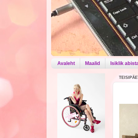
Avaleht
Maalid
Isiklik abist
TEISIPÄEV