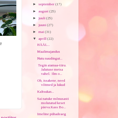
►
september
(17)
►
august
(25)
►
juuli
(25)
►
juuni
(27)
►
mai
(31)
▼
aprill
(22)
d!
HÄÄL...
Maalimajandus
Natu naudingut...
Tegin aiamaa-tiiru.
Jalutuse metsa
vahel. Ilm o...
Oh, issakene, need
võtmed ja lukud
Kaltsukas...
Sai natuke mõnusasti
molutatud keset
päeva.Kass Bo...
Imeline pühadeaeg
postitus