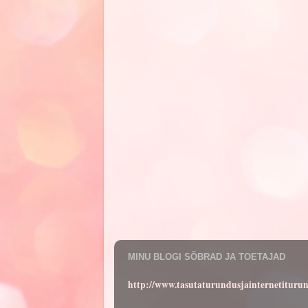
MINU BLOGI SÕBRAD JA TOETAJAD
http://www.tasutaturundusjainternetituru