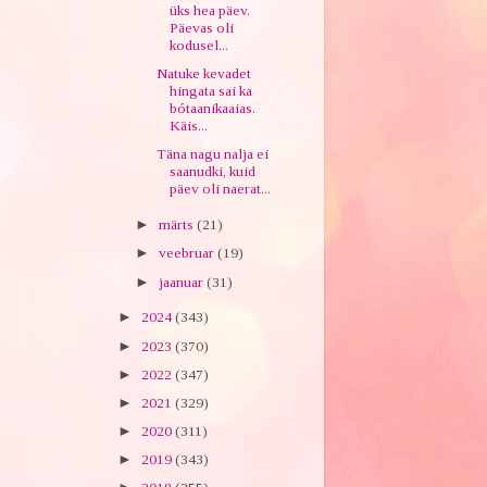
üks hea päev.
Päevas oli
kodusel...
Natuke kevadet
hingata sai ka
bótaanikaaias.
Käis...
Täna nagu nalja ei
saanudki, kuid
päev oli naerat...
►
märts
(21)
►
veebruar
(19)
►
jaanuar
(31)
►
2024
(343)
►
2023
(370)
►
2022
(347)
►
2021
(329)
►
2020
(311)
►
2019
(343)