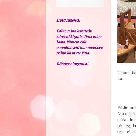
Head lugejad!
Palun mitte kasutada
siinseid kirjutisi ilma minu
loata. Nimeta ehk
anonüümseid kommentaare
palun ka mitte jätta.
Rõõmsat lugemist!
Loomuliku
ka.
Pildid on 
Ma otsusta
enda elu 
oli aeg, k
teise elus