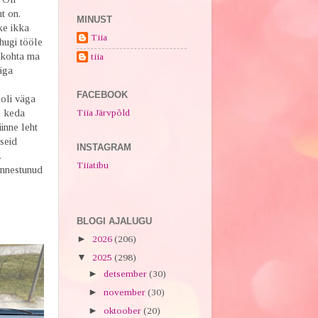
ht on.
MINUST
ke ikka
Tiia
hugi tööle
ukohta ma
tiia
väga
FACEBOOK
oli väga
Tiia Järvpõld
, keda
iinne leht
iseid
INSTAGRAM
.
Tiiatibu
õnnestunud
BLOGI AJALUGU
►
2026
(206)
▼
2025
(298)
►
detsember
(30)
►
november
(30)
►
oktoober
(20)