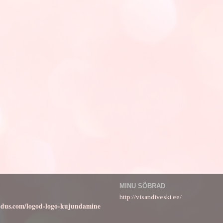
MINU SÕBRAD
http://visandiveski.ee/
ndus.com/logod-logo-kujundamine