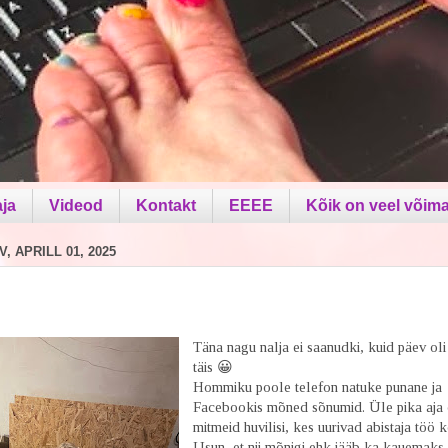
aja
Videod
Kontakt
EEEE
Kõik on veel võima
, APRILL 01, 2025
Täna nagu nalja ei saanudki, kuid päev oli
täis 😀
Hommiku poole telefon natuke punane ja
Facebookis mõned sõnumid. Üle pika aja 
mitmeid huvilisi, kes uurivad abistaja töö k
Usun, et nii mõnigi ehk jääb ka kauemaks.