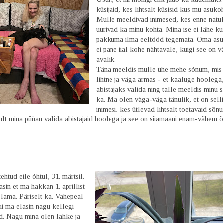
küsijaid, kes lihtsalt küsisid kus mu asuko
Mulle meeldivad inimesed, kes enne natu
uurivad ka minu kohta. Mina ise ei lähe ku
pakkuma ilma eeltööd tegemata. Oma as
ei pane iial kohe nähtavale, kuigi see on 
avalik.
Täna meeldis mulle ühe mehe sõnum, mis 
lihtne ja väga armas - et kaaluge hoolega
abistajaks valida ning talle meeldis minu s
ka. Ma olen väga-väga tänulik, et on sell
inimesi, kes ütlevad lihtsalt toetavaid sõnu
lt mina püüan valida abistajaid hoolega ja see on siiamaani enam-vähem 
tehtud eile õhtul, 31. märtsil.
sin et ma hakkan 1. aprillist
elama. Päriselt ka. Vahepeal
ui ma elasin nagu kellegi
id. Nagu mina olen lahke ja