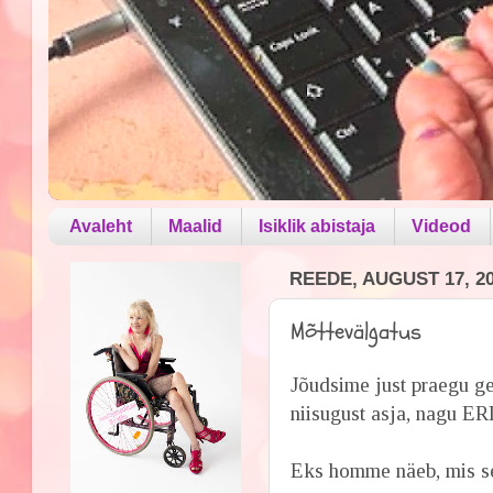
Avaleht
Maalid
Isiklik abistaja
Videod
REEDE, AUGUST 17, 2
Mõttevälgatus
Jõudsime just praegu ge
niisugust asja, nagu 
Eks homme näeb, mis se