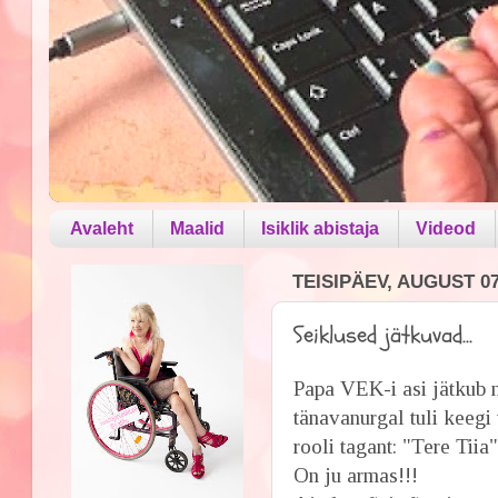
Avaleht
Maalid
Isiklik abistaja
Videod
TEISIPÄEV, AUGUST 07
Seiklused jätkuvad...
Papa VEK-i asi jätkub n
tänavanurgal tuli keegi 
rooli tagant: "Tere Tiia
On ju armas!!!