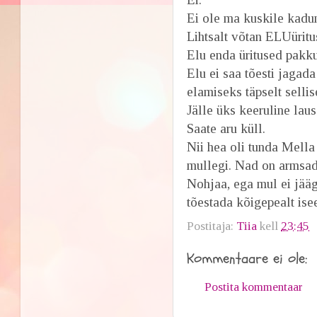
Ei ole ma kuskile kadu
Lihtsalt võtan ELUüritu
Elu enda üritused pakk
Elu ei saa tõesti jagada
elamiseks täpselt sellis
Jälle üks keeruline laus
Saate aru küll.
Nii hea oli tunda Mella 
mullegi. Nad on armsad
Nohjaa, ega mul ei jääg
tõestada kõigepealt ise
Postitaja:
Tiia
kell
23:45
Kommentaare ei ole:
Postita kommentaar