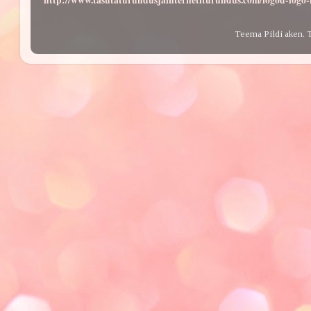
http://www.tasutaturundusjainternetiturundus.com/logod-log
Teema Pildi aken. 