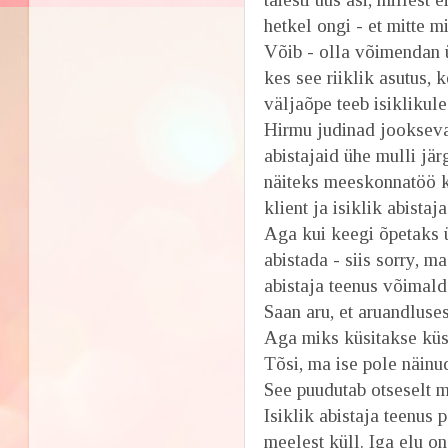
hetkel ongi - et mitte m
Võib - olla võimendan ü
kes see riiklik asutus,
väljaõpe teeb isiklikule 
Hirmu judinad jookseva
abistajaid ühe mulli jär
näiteks meeskonnatöö ko
klient ja isiklik abist
Aga kui keegi õpetaks ü
abistada - siis sorry, 
abistaja teenus võimal
Saan aru, et aruandluse
Aga miks küsitakse küsi
Tõsi, ma ise pole näinud
See puudutab otseselt m
Isiklik abistaja teenus
meelest küll. Iga elu o