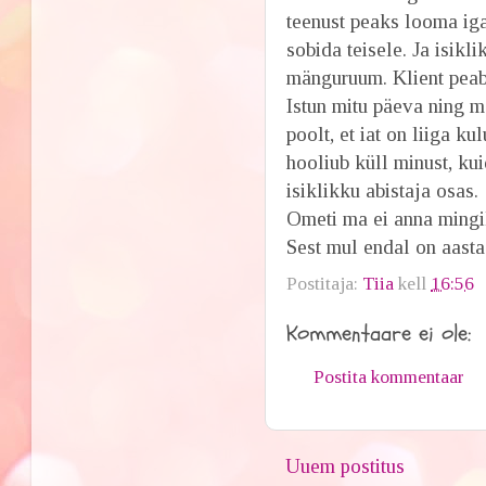
teenust peaks looma iga
sobida teisele. Ja isikl
mänguruum. Klient peab
Istun mitu päeva ning m
poolt, et iat on liiga k
hooliub küll minust, kui
isiklikku abistaja osas.
Ometi ma ei anna mingil
Sest mul endal on aasta 
Postitaja:
Tiia
kell
16:56
Kommentaare ei ole:
Postita kommentaar
Uuem postitus