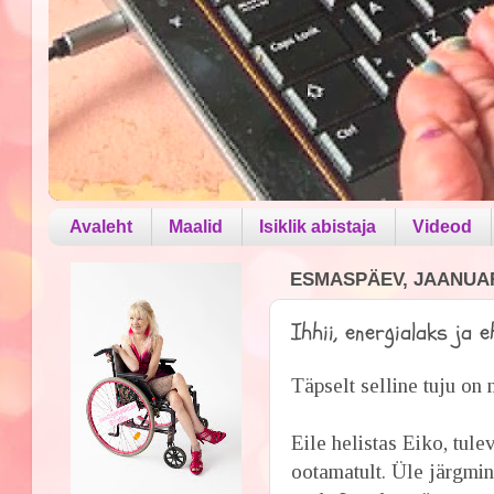
Avaleht
Maalid
Isiklik abistaja
Videod
ESMASPÄEV, JAANUAR 
Ihhii, energialaks ja e
Täpselt selline tuju on 
Eile helistas Eiko, tule
ootamatult. Üle järgmi