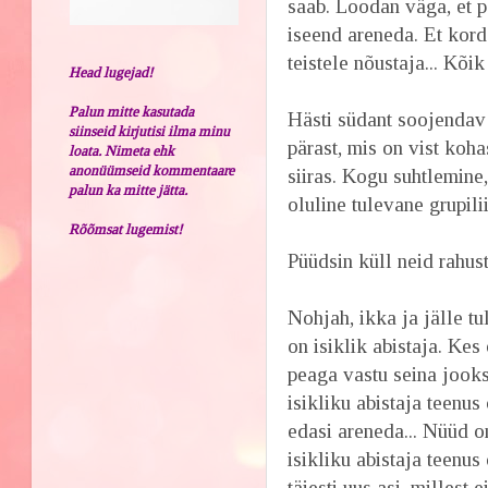
saab. Loodan väga, et 
iseend areneda. Et kord v
teistele nõustaja... Kõik
Head lugejad!
Palun mitte kasutada
Hästi südant soojendav 
siinseid kirjutisi ilma minu
pärast, mis on vist ko
loata. Nimeta ehk
anonüümseid kommentaare
siiras. Kogu suhtlemine,
palun ka mitte jätta.
oluline tulevane grupili
Rõõmsat lugemist!
Püüdsin küll neid rahust
Nohjah, ikka ja jälle tu
on isiklik abistaja. Kes
peaga vastu seina jooks
isikliku abistaja teenu
edasi areneda... Nüüd on
isikliku abistaja teenus
täiesti uus asi, millest