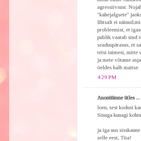
agressiivsust. Nojah
"kahejalgsete" jaok
lihtsalt ei näinud
probleemist, et igas
publik vaatab sind 
seaduspärasus, et 
teisi inimesi, mitte
ja meie võtame asja 
öeldes halb maitse.
4:29 PM
Anonüümne ütles ...
loen, sest kodust k
Sinuga kunagi kohtun
ja iga uus sisskanne
selle eest, Tiia!