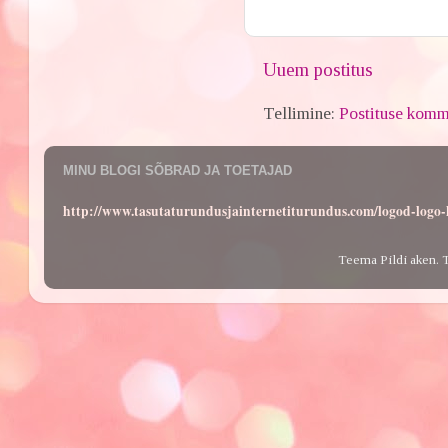
Uuem postitus
Tellimine:
Postituse komm
MINU BLOGI SÕBRAD JA TOETAJAD
http://www.tasutaturundusjainternetiturundus.com/logod-log
Teema Pildi aken. 