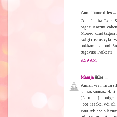
Anonüümne ütles ...
Olen Janika. Loen S
tagasi Katrini vahe
Mõned kuud tagasi l
kõigi raskuste, kurv
hakkama saanud. Sa 
tugevus! Päikest!
9:59 AM
Maarja
ütles ...
Aiman vist, mida si
samas suunas. Hästi
(õhtujuht jäi haige
(oot, issake, või ol
vanuseklassis Reine 
mida olime ratastoo