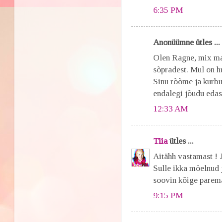
6:35 PM
Anonüümne ütles ...
Olen Ragne, mix ma 
sõpradest. Mul on h
Sinu rõõme ja kurbu
endalegi jõudu edas
12:33 AM
Tiia
ütles ...
Aitähh vastamast !
Sulle ikka mõelnud j
soovin kõige parem
9:15 PM