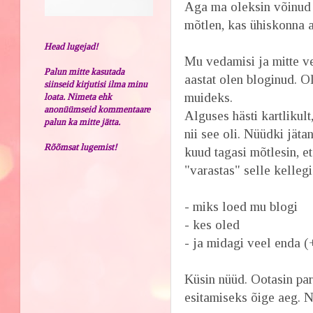
Aga ma oleksin võinud k
mõtlen, kas ühiskonna a
Head lugejad!
Mu vedamisi ja mitte ved
Palun mitte kasutada
aastat olen bloginud. O
siinseid kirjutisi ilma minu
muideks.
loata. Nimeta ehk
anonüümseid kommentaare
Alguses hästi kartlikult
palun ka mitte jätta.
nii see oli. Nüüdki jätan
Rõõmsat lugemist!
kuud tagasi mõtlesin, e
"varastas" selle kellegi 
- miks loed mu blogi
- kes oled
- ja midagi veel enda 
Küsin nüüd. Ootasin par
esitamiseks õige aeg. N