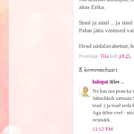
aitas Erika.
Sinul ja sinul ... ja si
Palun jätta vastused vai
Head nädalavahetust, h
Postitaja:
Tiia
kell
18:25
8 kommentaari:
kukupai
ütles ...
No kas ma pean ka 
Juhuslikult sattusin
tead :) ja tead seda 
Aga ütlen veel - mid
eesmärk.
11:52 PM