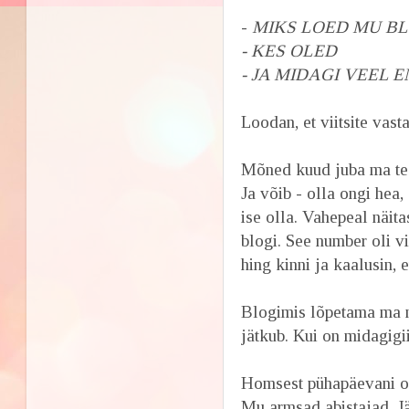
-
MIKS LOED MU BL
- KES OLED
- JA MIDAGI VEEL 
Loodan, et viitsite vasta
Mõned kuud juba ma tege
Ja võib - olla ongi hea,
ise olla. Vahepeal näita
blogi. See number oli v
hing kinni ja kaalusin, 
Blogimis lõpetama ma ni
jätkub. Kui on midagigiiii
Homsest pühapäevani o
Mu armsad abistajad, J