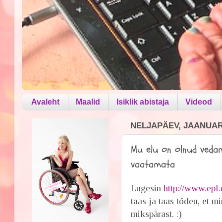
Avaleht
Maalid
Isiklik abistaja
Videod
NELJAPÄEV, JAANUAR 
Mu elu on olnud vedami
vaatamata
Lugesin
http://www.epl
taas ja taas tõden, et 
mikspärast. :)