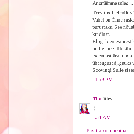
Anonüümne ütles ...
Tervitus!Helenilt vä
Vahel on Õnne raske
purustaks. See nõua
kindlust.
Blogi loen esimest 
mulle meeldib siin,
iseennast ära tunda
ühesugused,igaüks v
Soovingi Sulle sise
11:59 PM
Tiia
ütles ...
:)
1:51 AM
Postita kommentaar