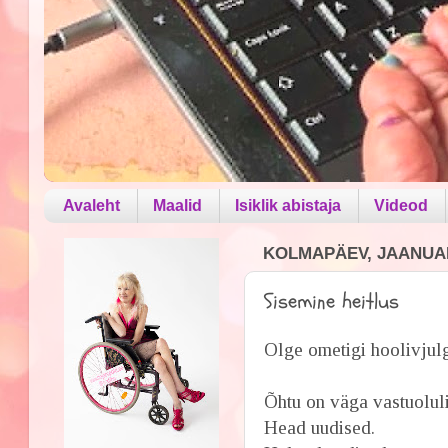
Avaleht
Maalid
Isiklik abistaja
Videod
KOLMAPÄEV, JAANUAR
Sisemine heitlus
Olge ometigi hoolivjulg
Õhtu on väga vastuoluli
Head uudised.