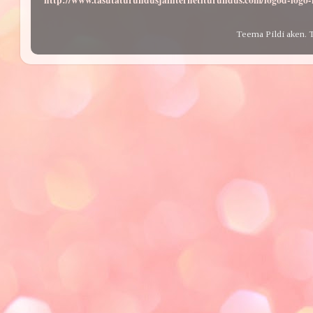
http://www.tasutaturundusjainternetiturundus.com/logod-log
Teema Pildi aken. 