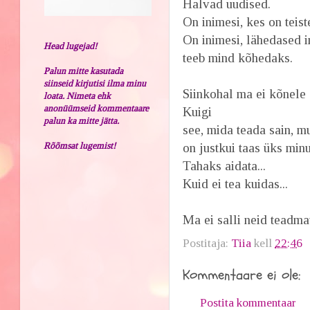
Halvad uudised.
On inimesi, kes on teis
On inimesi, lähedased i
Head lugejad!
teeb mind kõhedaks.
Palun mitte kasutada
siinseid kirjutisi ilma minu
Siinkohal ma ei kõnele 
loata. Nimeta ehk
anonüümseid kommentaare
Kuigi
palun ka mitte jätta.
see, mida teada sain, m
Rõõmsat lugemist!
on justkui taas üks min
Tahaks aidata...
Kuid ei tea kuidas...
Ma ei salli neid teadmat
Postitaja:
Tiia
kell
22:46
Kommentaare ei ole:
Postita kommentaar