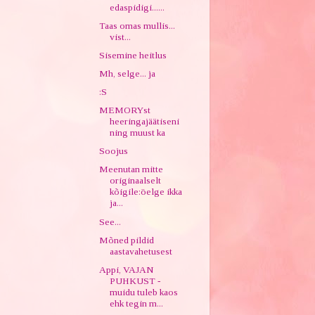
edaspidigi......
Taas omas mullis...
vist...
Sisemine heitlus
Mh, selge... ja
:S
MEMORYst
heeringajäätiseni
ning muust ka
Soojus
Meenutan mitte
originaalselt
kõigile:öelge ikka
ja...
See...
Mõned pildid
aastavahetusest
Appi, VAJAN
PUHKUST -
muidu tuleb kaos
ehk tegin m...