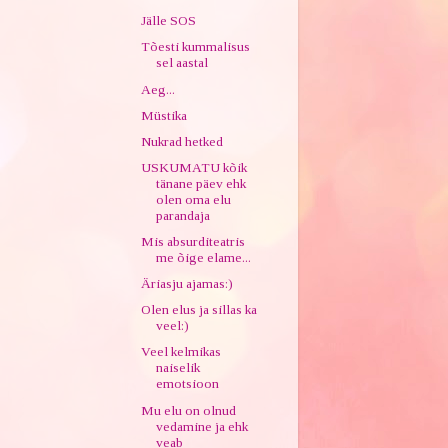
Jälle SOS
Tõesti kummalisus
sel aastal
Aeg...
Müstika
Nukrad hetked
USKUMATU kõik
tänane päev ehk
olen oma elu
parandaja
Mis absurditeatris
me õige elame...
Äriasju ajamas:)
Olen elus ja sillas ka
veel:)
Veel kelmikas
naiselik
emotsioon
Mu elu on olnud
vedamine ja ehk
veab