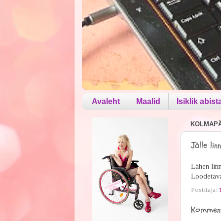
Avaleht
Maalid
Isiklik abist
KOLMAPÄE
Jälle linn
Lähen linn
Loodetava
Postitaja:
Komment