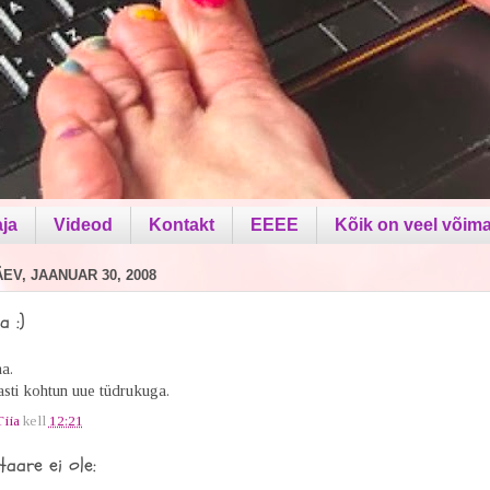
aja
Videod
Kontakt
EEEE
Kõik on veel võima
V, JAANUAR 30, 2008
a :)
a.
sti kohtun uue tüdrukuga.
Tiia
kell
12:21
aare ei ole: