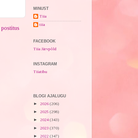
MINUST
Tiia
tiia
postitus
FACEBOOK
Tiia Järvpõld
INSTAGRAM
Tiiatibu
BLOGI AJALUGU
►
2026
(206)
►
2025
(298)
►
2024
(343)
►
2023
(370)
►
2022
(347)