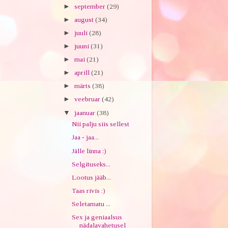
►
september
(29)
►
august
(34)
►
juuli
(28)
►
juuni
(31)
►
mai
(21)
►
aprill
(21)
►
märts
(38)
►
veebruar
(42)
▼
jaanuar
(38)
Nii palju siis sellest
Jaa - jaa...
Jälle linna :)
Selgituseks...
Lootus jääb...
Taas rivis :)
Seletamatu ...
Sex ja geniaalsus
nädalavahetusel