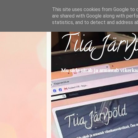
This site uses cookies from Google to de
are shared with Google along with perfo
statistics, and to detect and address a
Tiia Järv
Mu süda särab ja armastab vikerkaar