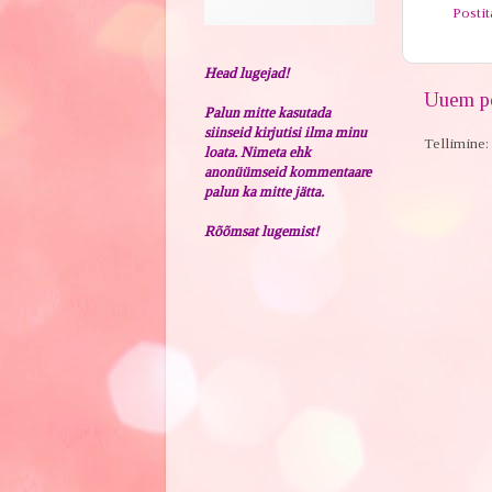
Posti
Head lugejad!
Uuem po
Palun mitte kasutada
siinseid kirjutisi ilma minu
Tellimine:
loata. Nimeta ehk
anonüümseid kommentaare
palun ka mitte jätta.
Rõõmsat lugemist!