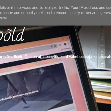
liver its services and to analyze traffic. Your IP address and u
rmance and security metrics to ensure quality of service, gene
buse.
põld
evärviliselt. Õnn on olla õnnelik, kuid vahel on vaja ka pisarai