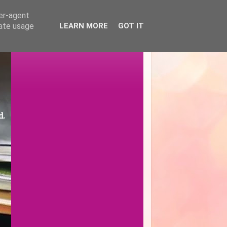
ser-agent
rate usage
LEARN MORE
GOT IT
d.