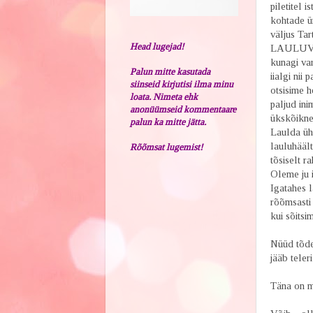
piletitel 
kohtade ü
väljus Tar
Head lugejad!
LAULUVÄLJ
kunagi va
Palun mitte kasutada
iialgi nii
siinseid kirjutisi ilma minu
otsisime 
loata. Nimeta ehk
paljud ini
anonüümseid kommentaare
ükskõikne 
palun ka mitte jätta.
Laulda üh
lauluhäält
Rõõmsat lugemist!
tõsiselt r
Oleme ju i
Igatahes l
rõõmsasti 
kui sõitsi
Nüüd tõden
jääb teler
Täna on mu