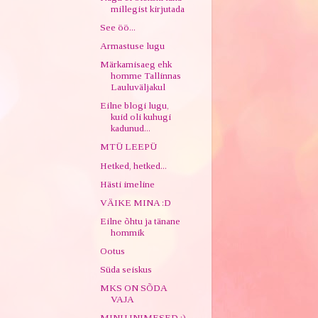
millegist kirjutada
See öö...
Armastuse lugu
Märkamisaeg ehk
homme Tallinnas
Lauluväljakul
Eilne blogi lugu,
kuid oli kuhugi
kadunud...
MTÜ LEEPÜ
Hetked, hetked...
Hästi imeline
VÄIKE MINA :D
Eilne õhtu ja tänane
hommik
Ootus
Süda seiskus
MKS ON SÕDA
VAJA
MINU INIMESED :)