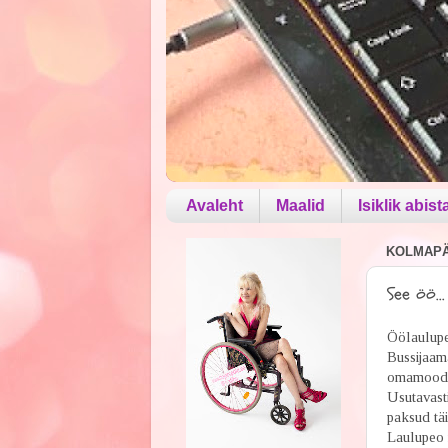
Avaleht
Maalid
Isiklik abist
KOLMAPÄE
See öö...
Öölaulupeo
Bussijaama
omamoodi e
Usutavast
paksud täis
Laulupeo 