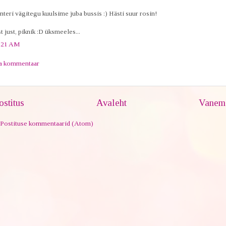
nteri vägitegu kuulsime juba bussis :) Hästi suur rosin!
t just, piknik :D üksmeeles...
:21 AM
ta kommentaar
stitus
Avaleht
Vanem 
Postituse kommentaarid (Atom)