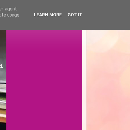
ser-agent
rate usage
LEARN MORE
GOT IT
d.