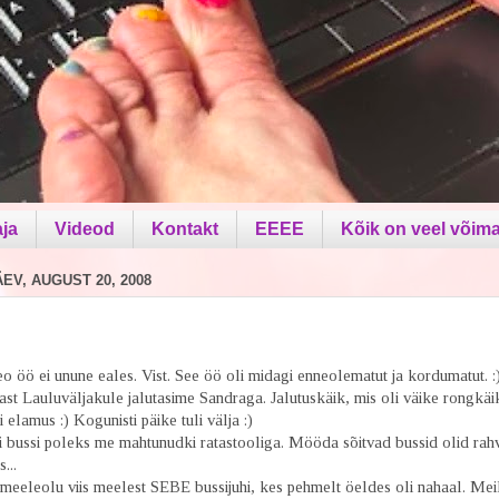
aja
Videod
Kontakt
EEEE
Kõik on veel võima
V, AUGUST 20, 2008
 öö ei unune eales. Vist. See öö oli midagi enneolematut ja kordumatut. :
st Lauluväljakule jalutasime Sandraga. Jalutuskäik, mis oli väike rongkäik
lamus :) Kogunisti päike tuli välja :)
i bussi poleks me mahtunudki ratastooliga. Mööda sõitvad bussid olid rah
...
meeleolu viis meelest SEBE bussijuhi, kes pehmelt öeldes oli nahaal. Meil