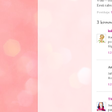
Võib - ol
Eesti rahva
Postitaja:
3 komme
ku
Ra
po
lõp
12
An
Jah
Ro
12
Ti
Ja
par