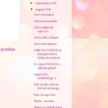
►
september
(29)
▼
august
(34)
Veel värvidest
Palved iseendale
ÄRA mäkerda
värve!!!
ERILINE Arbuus
Suvi möödumas...
postitus
Pakk PILVEKESI ja
musipilvekese
SIIRAD mõtted
Ei viitsi PUGEDA,
ehk blogida:P
Jagan teie
kõikikidega :)
Elu on ilus, kui su
kõrval on keegi...
Kus on aga õnn
Nutta... naerda...
Nagu ei olekski täna