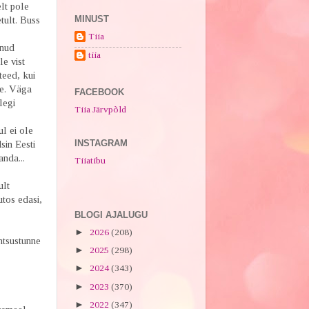
elt pole
MINUST
tult. Buss
Tiia
lnud
tiia
e vist
teed, kui
le. Väga
FACEBOOK
legi
Tiia Järvpõld
l ei ole
INSTAGRAM
sin Eesti
nda...
Tiiatibu
ult
utos edasi,
BLOGI AJALUGU
►
2026
(208)
htsustunne
►
2025
(298)
►
2024
(343)
►
2023
(370)
►
2022
(347)