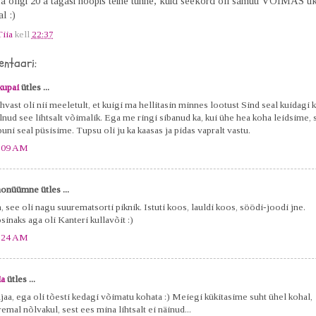
la oligi 20 a tagasi hoopis teine tunne, kuid seekord oli samuti VÕIMAS 
l :)
Tiia
kell
22:37
ntaari:
kupai
ütles ...
hvast oli nii meeletult, et kuigi ma hellitasin minnes lootust Sind seal kuidagi 
lnud see lihtsalt võimalik. Ega me ringi sibanud ka, kui ühe hea koha leidsime, s
uni seal püsisime. Tupsu oli ju ka kaasas ja pidas vapralt vastu.
:09 AM
onüümne ütles ...
, see oli nagu suurematsorti piknik. Istuti koos, lauldi koos, söödi-joodi jne.
sinaks aga oli Kanteri kullavõit :)
:24 AM
ia
ütles ...
ajaa, ega oli tõesti kedagi võimatu kohata :) Meiegi kükitasime suht ühel kohal,
emal nõlvakul, sest ees mina lihtsalt ei näinud...