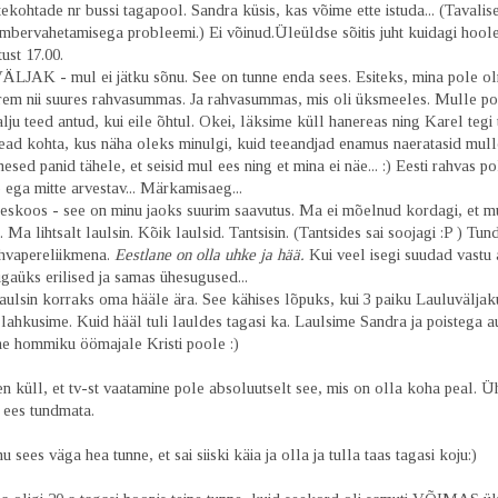
istekohtade nr bussi tagapool. Sandra küsis, kas võime ette istuda... (Tavalis
mbervahetamisega probleemi.) Ei võinud.Üleüldse sõitis juht kuidagi hoole
tust 17.00.
AK - mul ei jätku sõnu. See on tunne enda sees. Esiteks, mina pole o
rem nii suures rahvasummas. Ja rahvasummas, mis oli üksmeeles. Mulle pol
 palju teed antud, kui eile õhtul. Okei, läksime küll hanereas ning Karel tegi 
head kohta, kus näha oleks minulgi, kuid teeandjad enamus naeratasid mul
mesed panid tähele, et seisid mul ees ning et mina ei näe... :) Eesti rahvas po
ega mitte arvestav... Märkamisaeg...
eskoos - see on minu jaoks suurim saavutus. Ma ei mõelnud kordagi, et mu
. Ma lihtsalt laulsin. Kõik laulsid. Tantsisin. (Tantsides sai soojagi :P ) Tund
ahvapereliikmena.
Eestlane on olla uhke ja hää.
Kui veel isegi suudad vastu a
gaüks erilised ja samas ühesugused...
aulsin korraks oma hääle ära. See kähises lõpuks, kui 3 paiku Lauluväljak
lahkusime. Kuid hääl tuli lauldes tagasi ka. Laulsime Sandra ja poistega a
me hommiku öömajale Kristi poole :)
 küll, et tv-st vaatamine pole absoluutselt see, mis on olla koha peal. Ü
i ees tundmata.
 sees väga hea tunne, et sai siiski käia ja olla ja tulla taas tagasi koju:)