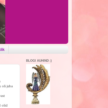
lik
BLOGI AUHIND :)
)
 oli juba
vast
 olid