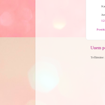
Ka
Jus
12
Posti
Uuem po
Tellimine: