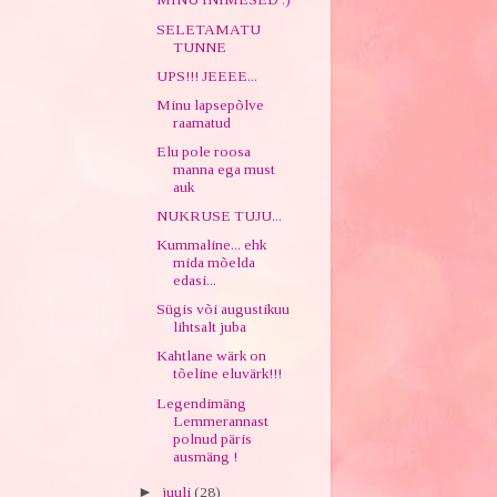
SELETAMATU
TUNNE
UPS!!! JEEEE...
Minu lapsepõlve
raamatud
Elu pole roosa
manna ega must
auk
NUKRUSE TUJU...
Kummaline... ehk
mida mõelda
edasi...
Sügis või augustikuu
lihtsalt juba
Kahtlane wärk on
tõeline eluvärk!!!
Legendimäng
Lemmerannast
polnud päris
ausmäng !
►
juuli
(28)