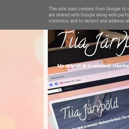
This site uses cookies from Google to de
are shared with Google along with perfo
statistics, and to detect and address a
Tiia Järv
Mu süda särab ja armastab vikerkaar