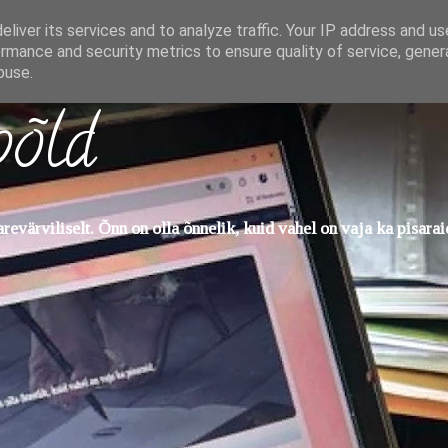
liver its services and to analyze traffic. Your IP address and u
rmance and security metrics to ensure quality of service, gene
buse.
põld
evärviliselt. Õnn on olla õnnelik, kuid vahel on vaja ka pisarai