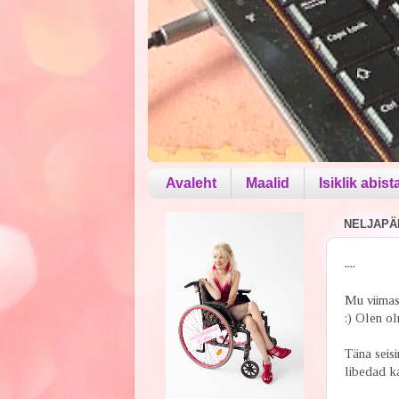
Avaleht
Maalid
Isiklik abist
NELJAPÄE
....
Mu viimas
:) Olen oln
Täna seisi
libedad ka