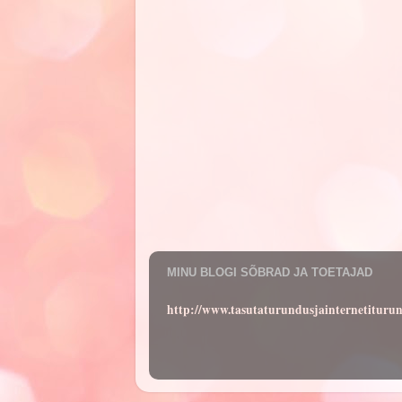
MINU BLOGI SÕBRAD JA TOETAJAD
http://www.tasutaturundusjainternetituru