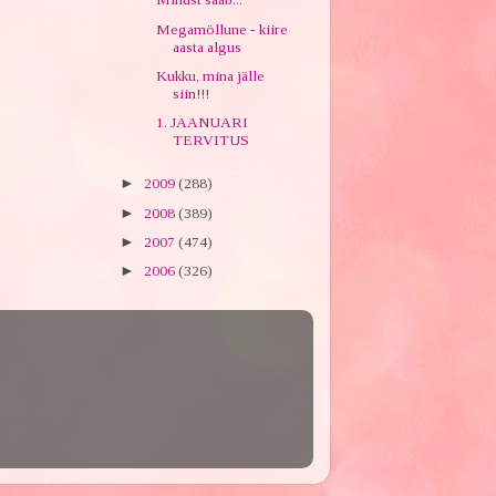
Megamöllune - kiire
aasta algus
Kukku, mina jälle
siin!!!
1. JAANUARI
TERVITUS
►
2009
(288)
►
2008
(389)
►
2007
(474)
►
2006
(326)