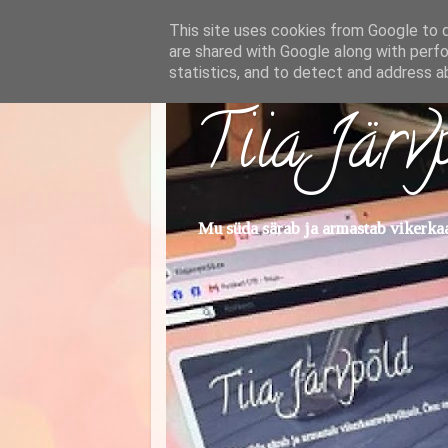
This site uses cookies from Google to de
are shared with Google along with perfo
statistics, and to detect and address a
Tiia Järv
Mu süda särab ja armastab vikerkaar