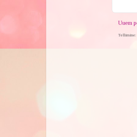
Uuem po
Tellimine: