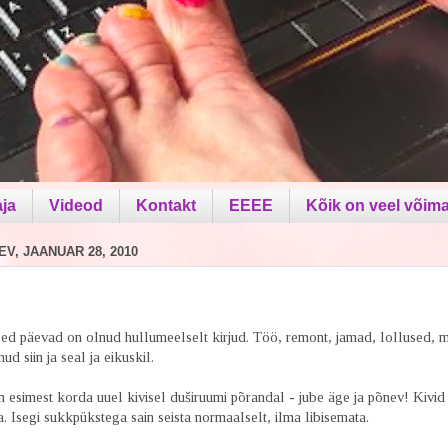
aja
Videod
Kontakt
EEEE
Kõik on veel võima
V, JAANUAR 28, 2010
ed päevad on olnud hullumeelselt kirjud. Töö, remont, jamad, lollused, mi
ud siin ja seal ja eikuskil.
n esimest korda uuel kivisel duširuumi põrandal - jube äge ja põnev! Kivid 
. Isegi sukkpükstega sain seista normaalselt, ilma libisemata.