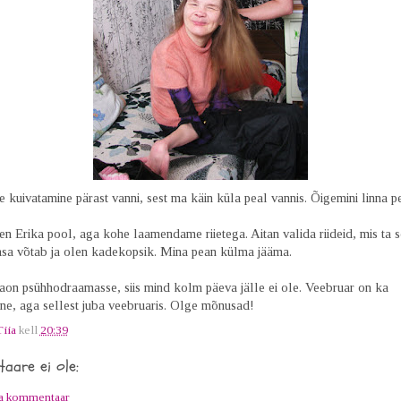
e kuivatamine pärast vanni, sest ma käin küla peal vannis. Õigemini linna pe
n Erika pool, aga kohe laamendame riietega. Aitan valida riideid, mis ta 
sa võtab ja olen kadekopsik. Mina pean külma jääma.
n psühhodraamasse, siis mind kolm päeva jälle ei ole. Veebruar on ka
ne, aga sellest juba veebruaris. Olge mõnusad!
Tiia
kell
20:39
aare ei ole:
ta kommentaar