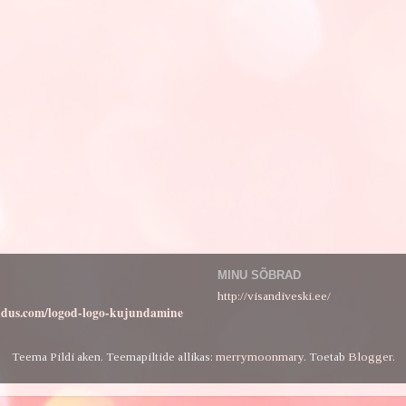
MINU SÕBRAD
http://visandiveski.ee/
ndus.com/logod-logo-kujundamine
Teema Pildi aken. Teemapiltide allikas:
merrymoonmary
. Toetab
Blogger
.