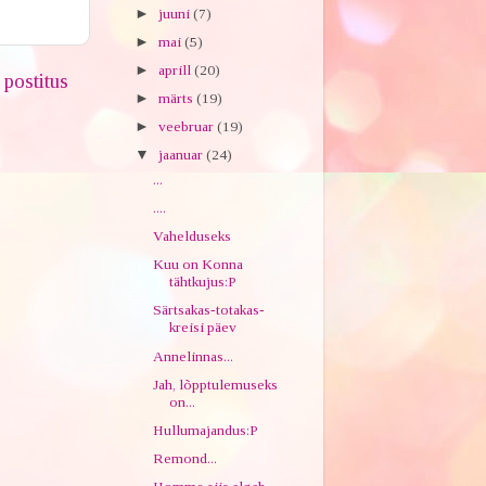
►
juuni
(7)
►
mai
(5)
►
aprill
(20)
postitus
►
märts
(19)
►
veebruar
(19)
▼
jaanuar
(24)
...
....
Vahelduseks
Kuu on Konna
tähtkujus:P
Särtsakas-totakas-
kreisi päev
Annelinnas...
Jah, lõpptulemuseks
on...
Hullumajandus:P
Remond...