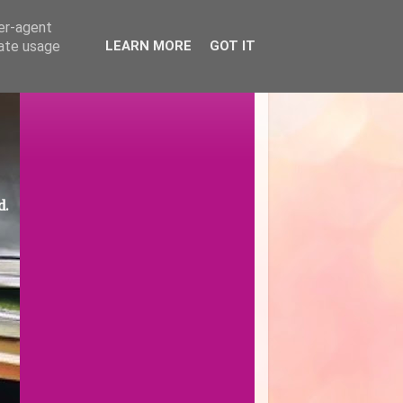
ser-agent
rate usage
LEARN MORE
GOT IT
d.