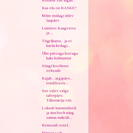
Homme siis algab...
Kas elu on RASKE?
Mitte midagi ütlev
laupäev
Lumises Kaagveres
ja ...
Tiigrikutsu... ja ei
karda kedagi...
Ühe päevaga korraga
kaks kohtumist
Siiagi koolituse
eelteade
Kajab... argipäev...
tondilossis...
See valev valge
talvepäev.
Tähenärija vist.
Loksub kummaliselt
ja imeliselt ning
samas nukralt...
Remondi ootel...
Minust saab...