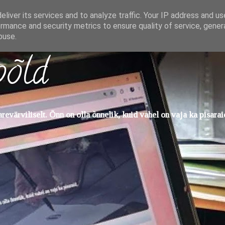
liver its services and to analyze traffic. Your IP address and u
rmance and security metrics to ensure quality of service, gene
buse.
põld
evärviliselt. Õnn on olla õnnelik, kuid vahel on vaja ka pisarai