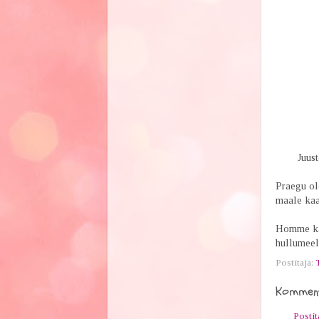
Juust
Praegu ole
maale kaa
Homme kao
hullumeel
Postitaja:
Komment
Posti