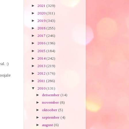
►
2021
(329)
►
2020
(311)
►
2019
(343)
►
2018
(255)
►
2017
(246)
►
2016
(196)
►
2015
(184)
►
2014
(242)
al. :)
►
2013
(219)
►
2012
(176)
soojale
►
2011
(286)
▼
2010
(131)
►
detsember
(14)
►
november
(8)
►
oktoober
(5)
►
september
(4)
►
august
(6)