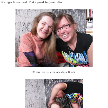
 Kadiga linna peal. Erika pool tegime pilte:
Minu uus isiklik abistaja Kadi.