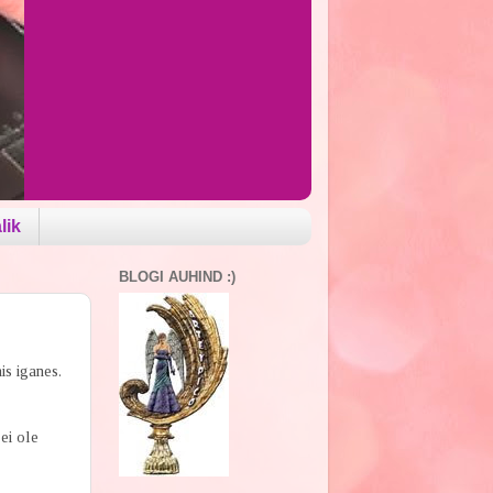
lik
BLOGI AUHIND :)
s iganes.
ei ole