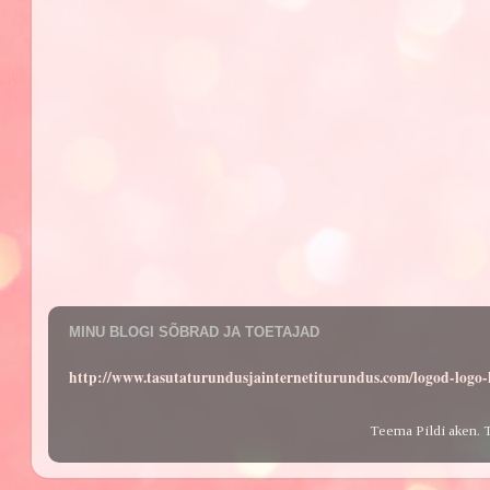
MINU BLOGI SÕBRAD JA TOETAJAD
http://www.tasutaturundusjainternetiturundus.com/logod-log
Teema Pildi aken. 