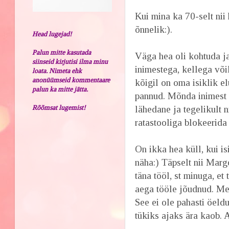
Kui mina ka 70-selt nii
õnnelik:).
Head lugejad!
Palun mitte kasutada
Väga hea oli kohtuda ja
siinseid kirjutisi ilma minu
inimestega, kellega või
loata. Nimeta ehk
anonüümseid kommentaare
kõigil on oma isiklik el
palun ka mitte jätta.
pannud. Mõnda inimest li
Rõõmsat lugemist!
lähedane ja tegelikult 
ratastooliga blokeerida 
On ikka hea küll, kui is
näha:) Täpselt nii Marg
täna tööl, st minuga, et
aega tööle jõudnud. Mei
See ei ole pahasti öeld
tükiks ajaks ära kaob. 