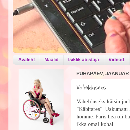
Avaleht
Maalid
Isiklik abistaja
Videod
PÜHAPÄEV, JAANUAR 2
Vahelduseks
Vahelduseks käisin juu
"Käbitares". Uskumatu 
homme. Päris hea oli b
ikka omal kohal.