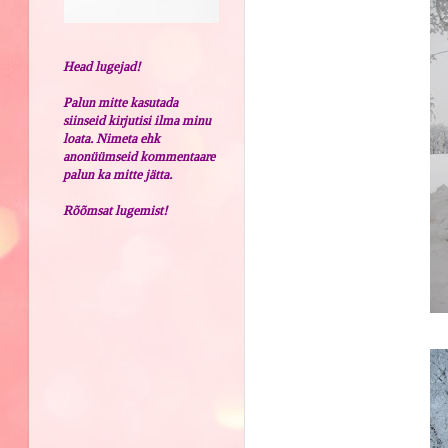
Head lugejad!
Palun mitte kasutada
siinseid kirjutisi ilma minu
loata. Nimeta ehk
anonüümseid kommentaare
palun ka mitte jätta.
Rõõmsat lugemist!