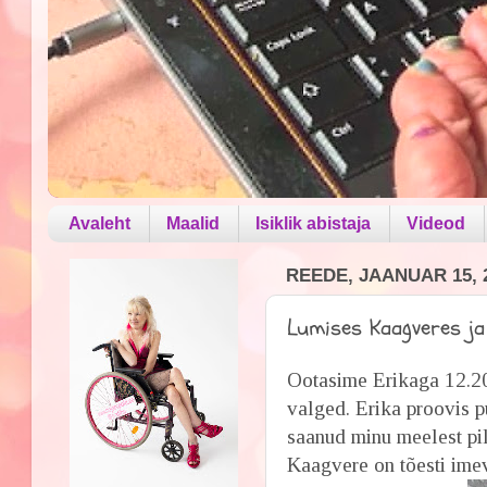
Avaleht
Maalid
Isiklik abistaja
Videod
REEDE, JAANUAR 15, 
Lumises Kaagveres ja .
Ootasime Erikaga 12.20 
valged. Erika proovis p
saanud minu meelest pil
Kaagvere on tõesti imev