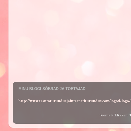
MINU BLOGI SÕBRAD JA TOETAJAD
http://www.tasutaturundusjainternetiturundus.com/logod-log
Teema Pildi aken. 