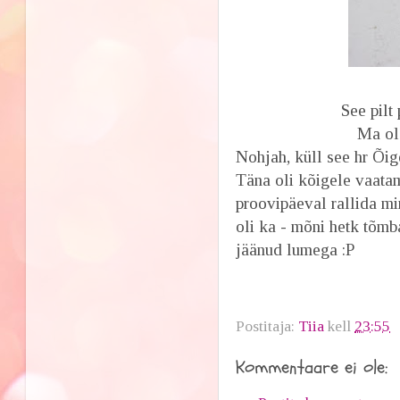
See pilt
Ma ol
Nohjah, küll see hr Õige
Täna oli kõigele vaatam
proovipäeval rallida mi
oli ka - mõni hetk tõmb
jäänud lumega :P
Postitaja:
Tiia
kell
23:55
Kommentaare ei ole: