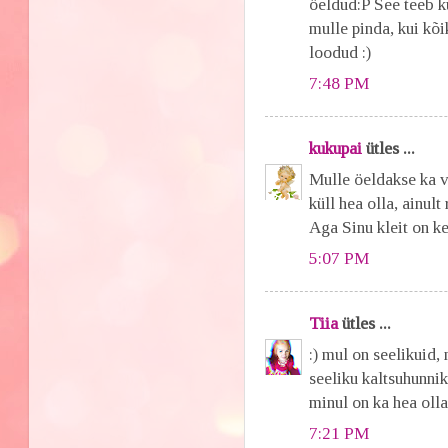
öeldud:P See teeb ku
mulle pinda, kui kõi
loodud :)
7:48 PM
kukupai
ütles ...
Mulle öeldakse ka vi
küll hea olla, ainul
Aga Sinu kleit on ke
5:07 PM
Tiia
ütles ...
:) mul on seelikuid, 
seeliku kaltsuhunnik
minul on ka hea olla
7:21 PM