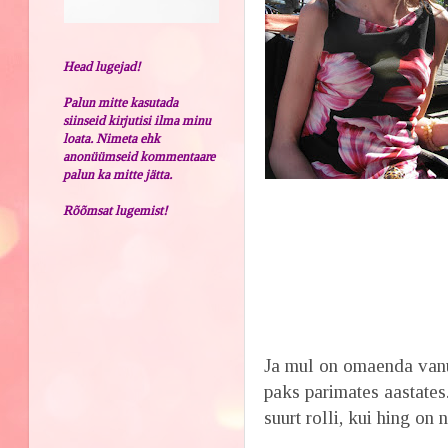
Head lugejad!
Palun mitte kasutada
siinseid kirjutisi ilma minu
loata. Nimeta ehk
anonüümseid kommentaare
palun ka mitte jätta.
Rõõmsat lugemist!
Ja mul on omaenda vanu
paks parimates aastates
suurt rolli, kui hing on 