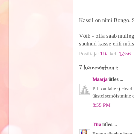
Kassil on nimi Bongo. S
Võib - olla saab mulleg
suutnud kasse eriti mõis
Postitaja:
Tiia
kell
17:56
7 kommentaari:
Maarja
ütles ...
Pilt on lahe :) Head
üksteisemõistmine o
8:55 PM
Tiia
ütles ...
Bongo tänab näuga :)