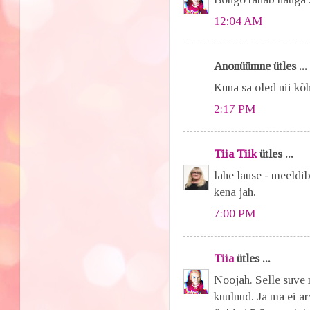
12:04 AM
Anonüümne ütles ...
Kuna sa oled nii kõh
2:17 PM
Tiia Tiik
ütles ...
lahe lause - meeldi
kena jah.
7:00 PM
Tiia
ütles ...
Noojah. Selle suve 
kuulnud. Ja ma ei ar