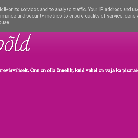
liver its services and to analyze traffic. Your IP address and u
rmance and security metrics to ensure quality of service, gene
buse.
põld
evärviliselt. Õnn on olla õnnelik, kuid vahel on vaja ka pisarai