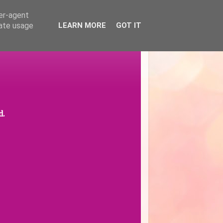
ser-agent
rate usage
LEARN MORE
GOT IT
d.