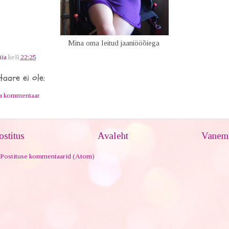
Mina oma leitud jaaniööõiega
iia
kell
22:25
aare ei ole:
ta kommentaar
stitus
Avaleht
Vanem 
Postituse kommentaarid (Atom)