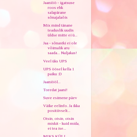
Jaaniöö - igatsuse
roos ehk
salapärane
sõnajalaõis
Mix mind tänane
teaduslik uudis
üldse mitte ei ü...
Jaa - sõnastki ei ole
võimalik aru
saada... Naljakas!
Veel üks UPS
UPS öösel kella 1
paiku :D
Jaaniööl...
Toredat jaani!
Suve esimene päev
Väike eelinfo. Ja ikka
positiivselt...
Otsin, otsin, otsin
miskit - kuid mida,
ei tea ise...
MIKS KÜLL