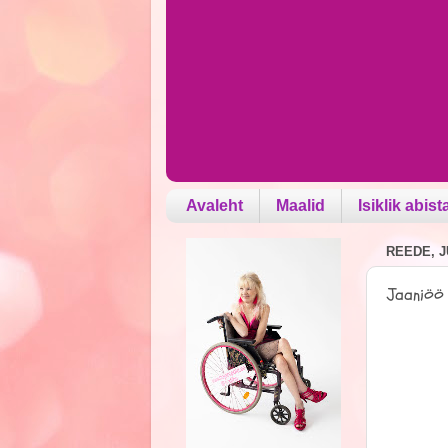
Avaleht
Maalid
Isiklik abist
REEDE, JU
Jaaniöö