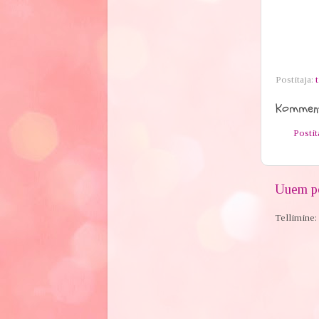
Postitaja:
t
Komment
Posti
Uuem po
Tellimine: