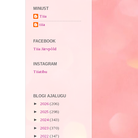
MINUST
Tiia
tiia
FACEBOOK
Tiia Järvpõld
INSTAGRAM
Tiiatibu
BLOGI AJALUGU
►
2026
(206)
►
2025
(298)
►
2024
(343)
►
2023
(370)
►
2022
(347)