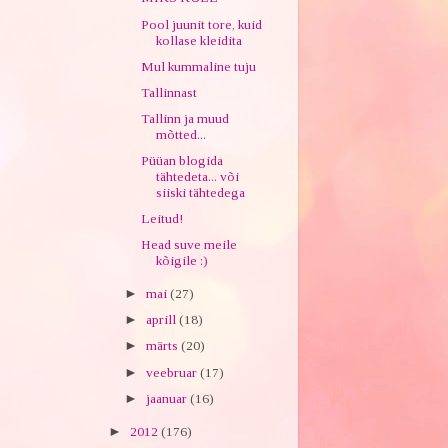
Pool juunit tore, kuid
kollase kleidita
Mul kummaline tuju
Tallinnast
Tallinn ja muud
mõtted...
Püüan blogida
tähtedeta... või
siiski tähtedega
Leitud!
Head suve meile
kõigile :)
►
mai
(27)
►
aprill
(18)
►
märts
(20)
►
veebruar
(17)
►
jaanuar
(16)
►
2012
(176)