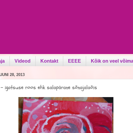
aja
Videod
Kontakt
EEEE
Kõik on veel võima
UNI 28, 2013
 - igatsuse roos ehk salapärane sõnajalaõis