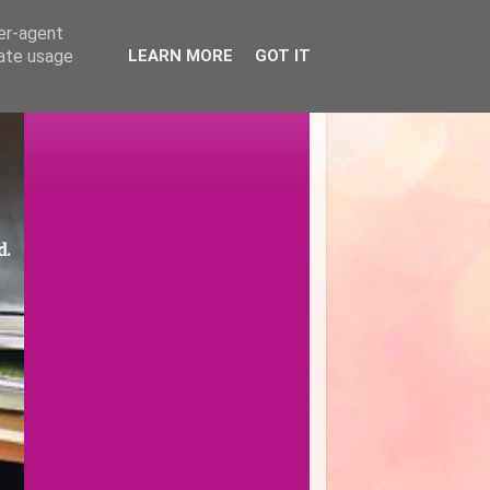
ser-agent
rate usage
LEARN MORE
GOT IT
d.