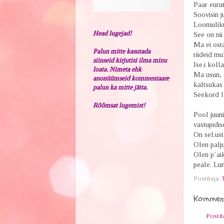
Paar eurut
Soovisin ju
Loomulikul
Head lugejad!
See on nii
Ma ei osta 
Palun mitte kasutada
riideid mu
siinseid kirjutisi ilma minu
Ise.i koll
loata. Nimeta ehk
Ma usun, e
anonüümseid kommentaare
kaltsukas
palun ka mitte jätta.
Seekord l´
Rõõmsat lugemist!
Pool juuni
vastupidis
On sel.ust
Olen palju
Olen p´aik
peale. Lum
Postitaja:
Komment
Posti