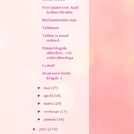
Pool juunit tore, kuid
kollase kleidita
Mul kummaline tuju
Tallinnast
Tallinn ja muud
mõtted...
Püüan blogida
tähtedeta... või
siiski tähtedega
Leitud!
Head suve meile
kõigile :)
►
mai
(27)
►
aprill
(18)
►
märts
(20)
►
veebruar
(17)
►
jaanuar
(16)
►
2012
(176)