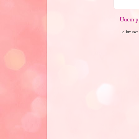
Uuem po
Tellimine: