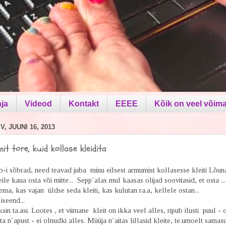
aja
Videod
Kontakt
EEEE
Kõik on veel võima
, JUUNI 16, 2013
nit tore, kuid kollase kleidita
-i sõbrad, need teavad juba minu eilsest armumist kollasesse kleiti Lõun
ile kaua osta või mitte... Sepp´alas mul kaasas olijad soovitasid, et osta ...
ema, kas vajan üldse seda kleiti, kas kulutan ra.a, kellele ostan...
iseend...
sin ta.asi. Lootes , et viimane kleit on ikka veel alles, ripub ilusti puul - 
ta n´apust - ei olnudki alles. Müüja n´aitas lillasid kleite, te.umoelt samas