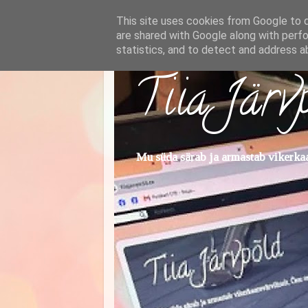
This site uses cookies from Google to de
are shared with Google along with perfo
statistics, and to detect and address a
Tiia Järv
Mu süda särab ja armastab vikerkaar