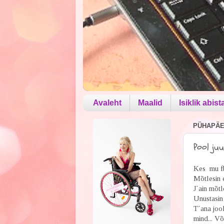
Avaleht
Maalid
Isiklik abist
PÜHAPÄEV
Pool juu
Kes mu fb
Mõtlesin e
J´ain mõtl
Unustasin 
T´ana jook
mind... Võ