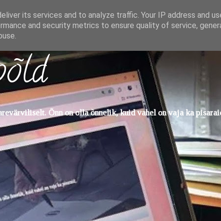
liver its services and to analyze traffic. Your IP address and u
rmance and security metrics to ensure quality of service, gene
buse.
põld
evärviliselt. Õnn on olla õnnelik, kuid vahel on vaja ka pisarai