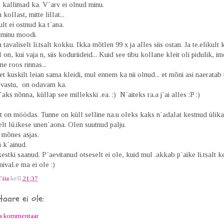
 kallimad ka. V´arv ei olnud minu.
 kollast, mitte lillat...
t ei ostnud ka t´ana.
 minu moodi.
tavaliselt li.tsalt kokku. Ikka mõtlen 99 x ja alles siis ostan. Ja te.elikult k
l on, kui vaja n, siis koduriideid... Kuid see tibu kollane kleit oli pidulik, i
ane roos rinnas...
t kuskilt leian sama kleidi, mul ennem ka nii olnud... et mõni asi naerata
 vastu, on odavam ka.
aks nõnna, küllap see millekski .ea. :) N´aiteks ra.a j´ai alles :P :)
t on möödas. Tunne on küll selline na.u oleks kaks n´adalat kestnud ülika
elt lü.ikese unen´aona. Olen suutnud palju.
 mõnes asjas.
 k´ainud.
estki saanud. P´aevitanud otseselt ei ole, kuid mul .akkab p´aike li.tsalt ke
ival.e ma ei ole :)
Tiia
kell
21:37
aare ei ole:
ta kommentaar