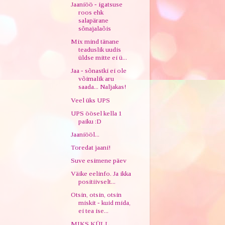
Jaaniöö - igatsuse
roos ehk
salapärane
sõnajalaõis
Mix mind tänane
teaduslik uudis
üldse mitte ei ü...
Jaa - sõnastki ei ole
võimalik aru
saada... Naljakas!
Veel üks UPS
UPS öösel kella 1
paiku :D
Jaaniööl...
Toredat jaani!
Suve esimene päev
Väike eelinfo. Ja ikka
positiivselt...
Otsin, otsin, otsin
miskit - kuid mida,
ei tea ise...
MIKS KÜLL