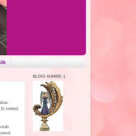
lik
BLOGI AUHIND :)
akas.
 Ei ostnud.
ootab
u.used.