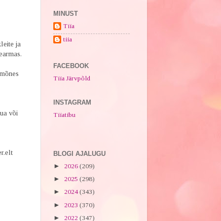
MINUST
Tiia
tiia
leite ja
mearmas.
FACEBOOK
b mõnes
Tiia Järvpõld
INSTAGRAM
ua või
Tiiatibu
r.elt
BLOGI AJALUGU
►
2026
(209)
►
2025
(298)
►
2024
(343)
►
2023
(370)
►
2022
(347)