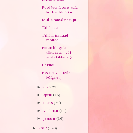
Pool juunit tore, kuid
kollase kleidita
Mul kummaline tuju
Tallinnast
Tallinn ja muud
mõtted...
Püüan blogida
tähtedeta... või
siiski tähtedega
Leitud!
Head suve meile
kõigile :)
►
mai
(27)
►
aprill
(18)
►
märts
(20)
►
veebruar
(17)
►
jaanuar
(16)
►
2012
(176)