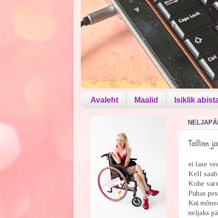
Avaleht
Maalid
Isiklik abist
NELJAPÄE
Tallinn 
ei lase ve
Kell saab 
Kohe varst
Puhas pesu
Kui mõned 
neljaks pä