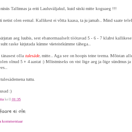
isiis Tallinnas ja eriti Lauluväljakul, kuid siiski mitte koguaeg !!!
i netist olen eemal. Kallikest ei võtta kaasa, ta ju jamab... Mind saate telef
irjutan aeg luubis, sest ebanormaalselt töötavad 5 - 6 - 7 klahvi kallikesel
suht raske kirjutada kümne viieteistkümme tähega...
 tänasest olla
tulesäde
, mitte... Aga see on hoopis teine teema. Mõistan all
 olen olnud 5 + 4 aastat :) Mõistmiseks on vist õige aeg ja õige sündmus ja
es...
ulesädemena tuttu.
sad :)
iia
kell
01:35
aare ei ole:
ta kommentaar