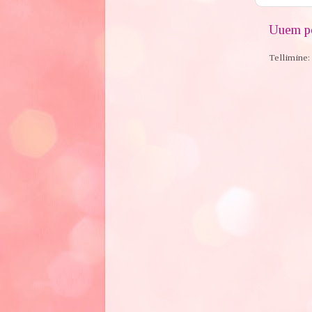
Uuem po
Tellimine: