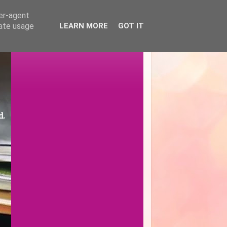
ser-agent
rate usage
LEARN MORE
GOT IT
d.