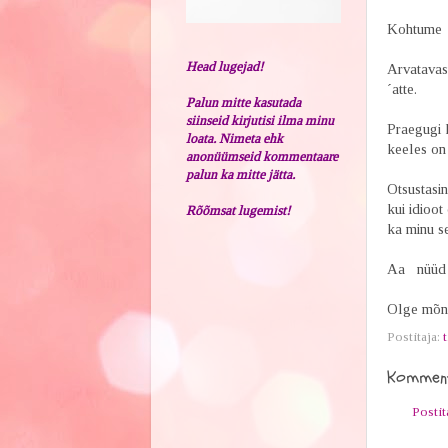
Kohtume ni
Head lugejad!
Arvatavast
´atte.
Palun mitte kasutada
siinseid kirjutisi ilma minu
Praegugi k
loata. Nimeta ehk
keeles on 
anonüümseid kommentaare
palun ka mitte jätta.
Otsustasin
kui idioot
Rõõmsat lugemist!
ka minu se
Aa nüüd t
Olge mõnu
Postitaja:
t
Komment
Posti