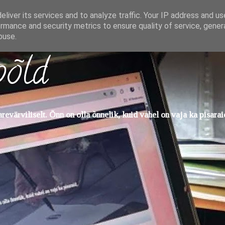
liver its services and to analyze traffic. Your IP address and u
rmance and security metrics to ensure quality of service, gene
buse.
põld
evärviliselt. Õnn on olla õnnelik, kuid vahel on vaja ka pisarai