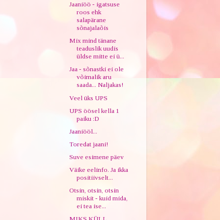
Jaaniöö - igatsuse
roos ehk
salapärane
sõnajalaõis
Mix mind tänane
teaduslik uudis
üldse mitte ei ü...
Jaa - sõnastki ei ole
võimalik aru
saada... Naljakas!
Veel üks UPS
UPS öösel kella 1
paiku :D
Jaaniööl...
Toredat jaani!
Suve esimene päev
Väike eelinfo. Ja ikka
positiivselt...
Otsin, otsin, otsin
miskit - kuid mida,
ei tea ise...
MIKS KÜLL