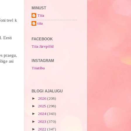
MINUST
Tiia
oni teel k
tiia
. Eesti
FACEBOOK
Tiia Järvpõld
es praegu,
INSTAGRAM
 õige asi
Tiiatibu
BLOGI AJALUGU
►
2026
(208)
►
2025
(298)
►
2024
(343)
►
2023
(370)
►
2022
(347)