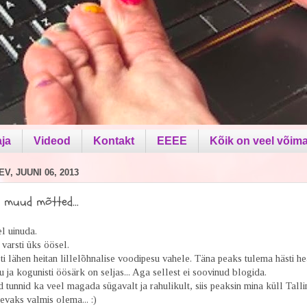
aja
Videod
Kontakt
EEEE
Kõik on veel võima
V, JUUNI 06, 2013
ja muud mõtted...
el uinuda.
varsti üks öösel.
i lähen heitan lillelõhnalise voodipesu vahele. Täna peaks tulema hästi hea 
 ja kogunisti öösärk on seljas... Aga sellest ei soovinud blogida.
tunnid ka veel magada sügavalt ja rahulikult, siis peaksin mina küll Talli
evaks valmis olema... :)