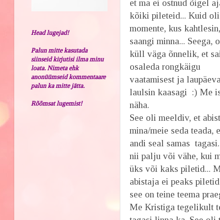
et ma ei ostnud õigel aj
kõiki pileteid... Kuid oli
momente, kus kahtlesin
Head lugejad!
saangi minna... Seega, 
Palun mitte kasutada
küll väga õnnelik, et sa
siinseid kirjutisi ilma minu
osaleda rongkäigu
loata. Nimeta ehk
anonüümseid kommentaare
vaatamisest ja laupäev
palun ka mitte jätta.
laulsin kaasagi :) Me is
Rõõmsat lugemist!
näha.
See oli meeldiv, et abis
mina/meie seda teada, e
andi seal samas tagasi.
nii palju või vähe, kui 
üks või kaks piletid... 
abistaja ei peaks pileti
see on teine teema prae
Me Kristiga tegelikult 
tagasi linna ka. See ol