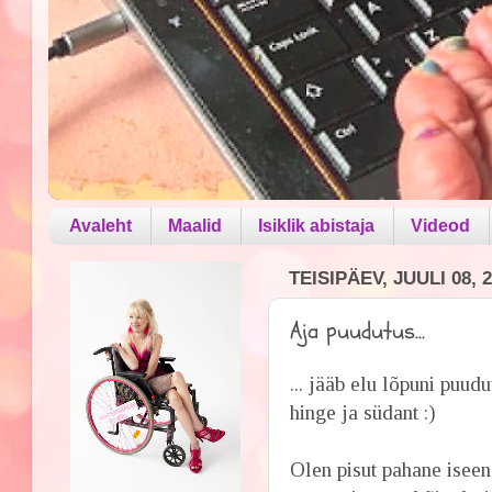
Avaleht
Maalid
Isiklik abistaja
Videod
TEISIPÄEV, JUULI 08, 
Aja puudutus...
... jääb elu lõpuni puud
hinge ja südant :)
Olen pisut pahane iseen