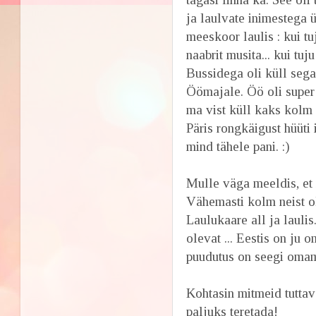
ja laulvate inimestega 
meeskoor laulis : kui tuju
naabrit musita... kui tuju
Bussidega oli küll sega
Öömajale. Öö oli super 
ma vist küll kaks kolm a
Päris rongkäigust hüüti
mind tähele pani. :)
Mulle väga meeldis, et 
Vähemasti kolm neist ol
Laulukaare all ja laulis
olevat ... Eestis on ju o
puudutus on seegi omamo
Kohtasin mitmeid tuttav
paljuks teretada!