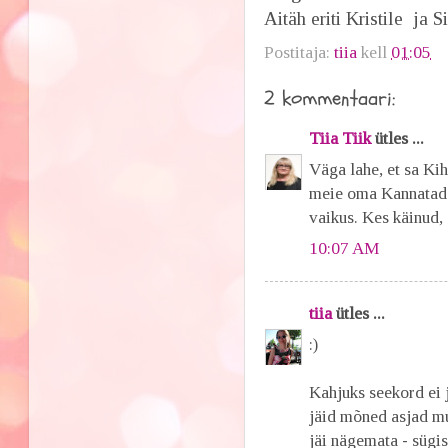
Aitäh eriti Kristile ja 
Postitaja:
tiia
kell
01:05
2 kommentaari:
Tiia Tiik
ütles ...
Väga lahe, et sa Ki
meie oma Kannatades 
vaikus. Kes käinud, 
10:07 AM
tiia
ütles ...
:)
Kahjuks seekord ei 
jäid mõned asjad mu 
jäi nägemata - sügi