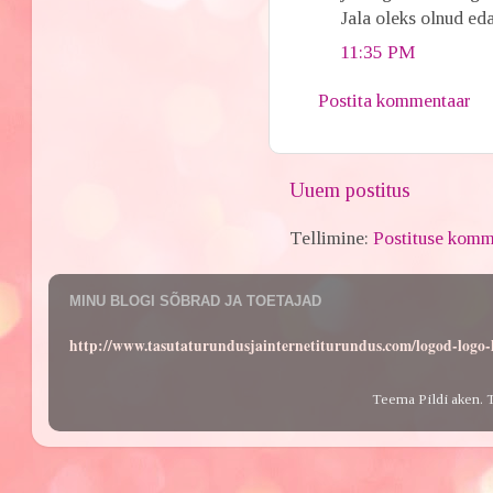
Jala oleks olnud eda
11:35 PM
Postita kommentaar
Uuem postitus
Tellimine:
Postituse komm
MINU BLOGI SÕBRAD JA TOETAJAD
http://www.tasutaturundusjainternetiturundus.com/logod-log
Teema Pildi aken. 