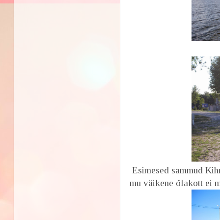
Esimesed sammud Kihnus
mu väikene õlakott ei m