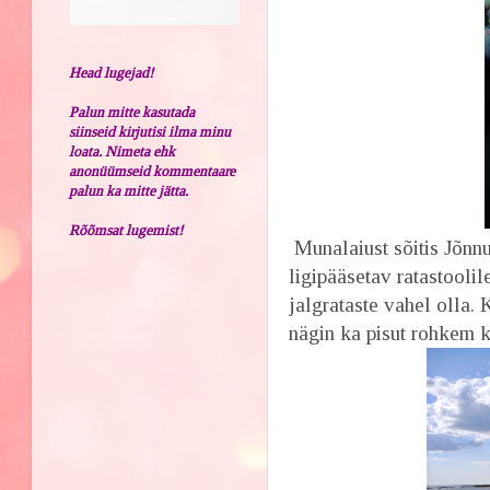
Head lugejad!
Palun mitte kasutada
siinseid kirjutisi ilma minu
loata. Nimeta ehk
anonüümseid kommentaare
palun ka mitte jätta.
Rõõmsat lugemist!
Munalaiust sõitis Jõnnu
ligipääsetav ratastoolil
jalgrataste vahel olla. 
nägin ka pisut rohkem