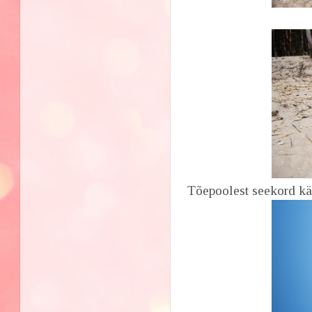
Tõepoolest seekord käi