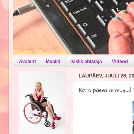
Avaleht
Maalid
Isiklik abistaja
Videod
LAUPÄEV, JUULI 26, 2
Kolm päeva armunud K