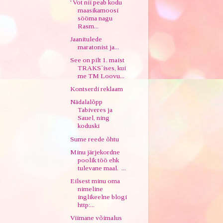
' Vot nii peab kodu
maasikamoosi
sööma nagu
Rasm...
Jaanitulede
maratonist ja...
See on pilt 1. maist
TRAKS´ises, kui
me TM Loovu...
Kontserdi reklaam
Nädalalõpp
Tabiveres ja
Sauel, ning
koduski
Sume reede õhtu
Minu järjekordne
poolik töö ehk
tulevane maal. ...
Eilsest minu oma
nimeline
inglikeelne blogi
http:...
Viimane võimalus