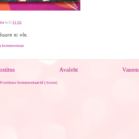
iia
kell
11:02
aare ei ole:
ta kommentaar
stitus
Avaleht
Vanem 
Postituse kommentaarid (Atom)