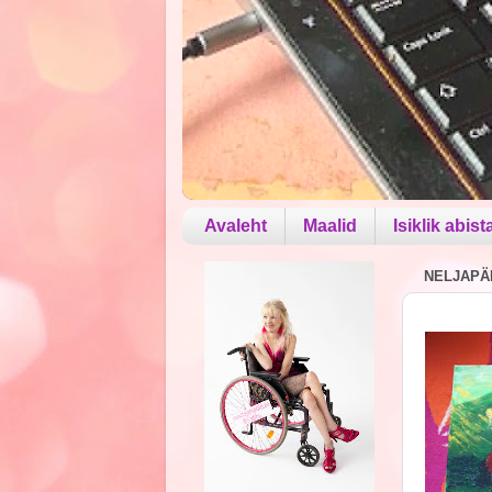
Avaleht
Maalid
Isiklik abist
NELJAPÄE