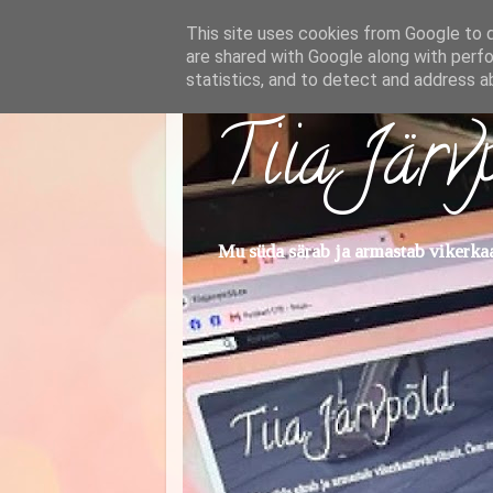
This site uses cookies from Google to de
are shared with Google along with perfo
statistics, and to detect and address a
Tiia Järv
Mu süda särab ja armastab vikerkaar