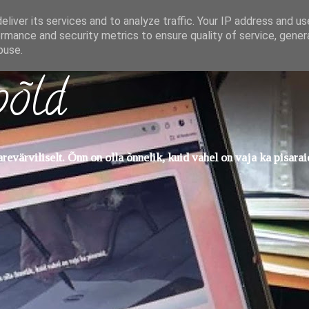
liver its services and to analyze traffic. Your IP address and u
rmance and security metrics to ensure quality of service, gene
buse.
põld
evärviliselt. Õnn on olla õnnelik, kuid vahel on vaja ka pisarai