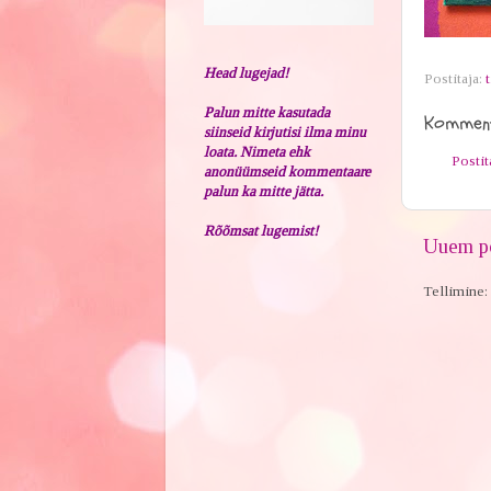
Head lugejad!
Postitaja:
t
Palun mitte kasutada
Komment
siinseid kirjutisi ilma minu
loata. Nimeta ehk
Posti
anonüümseid kommentaare
palun ka mitte jätta.
Rõõmsat lugemist!
Uuem po
Tellimine: