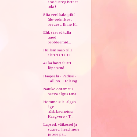
soodusregistreer
uda !
Siia veel kaks pilti
üle-eelmisest
reedest. Enne H...
Ehk saavad tulla
uued
probleemid...
Hullem saab olla
alati :D :D :D
42 ka hästi ilusti
lõpetatud
Haapsalu - Padise -
Tallinn - Helsingi
Natuke ootamatu
päeva algus täna
Homme siis algab
äge
nädalavahetus:
Kaagvere - T...
Lapsed, väikesed ja
suured, head meie
ja teie pä...