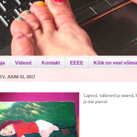
aja
Videod
Kontakt
EEEE
Kõik on veel võima
V, JUUNI 01, 2017
Lapsed, väikesed ja suured,
ja teie päeva!