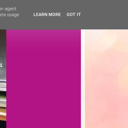
ser-agent
rate usage
LEARN MORE
GOT IT
d.