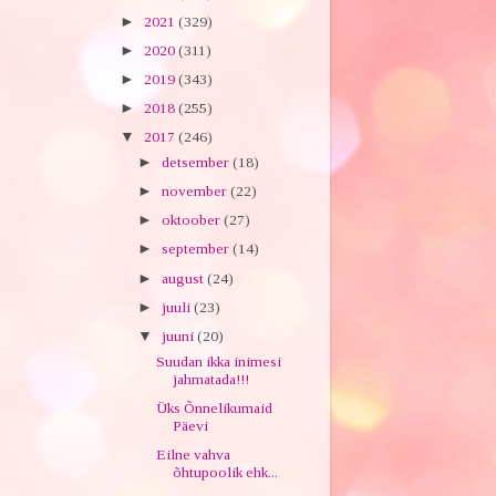
►
2021
(329)
►
2020
(311)
►
2019
(343)
►
2018
(255)
▼
2017
(246)
►
detsember
(18)
►
november
(22)
►
oktoober
(27)
►
september
(14)
►
august
(24)
►
juuli
(23)
▼
juuni
(20)
Suudan ikka inimesi
jahmatada!!!
Üks Õnnelikumaid
Päevi
Eilne vahva
õhtupoolik ehk...