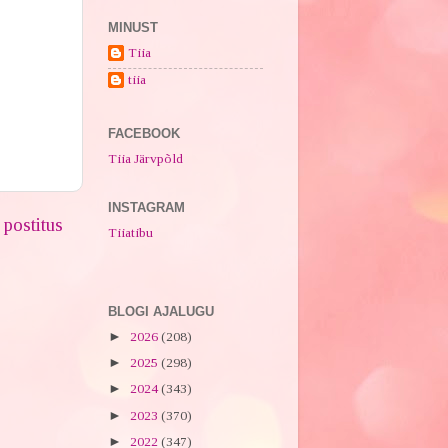
MINUST
Tiia
tiia
FACEBOOK
Tiia Järvpõld
INSTAGRAM
postitus
Tiiatibu
BLOGI AJALUGU
►
2026
(208)
►
2025
(298)
►
2024
(343)
►
2023
(370)
►
2022
(347)