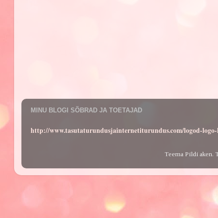
MINU BLOGI SÕBRAD JA TOETAJAD
http://www.tasutaturundusjainternetiturundus.com/logod-log
Teema Pildi aken. 