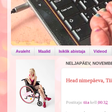
Avaleht
Maalid
Isiklik abistaja
Videod
NELJAPÄEV, NOVEMBE
Head nimepäeva, Tii
Postitaja:
tiia
kell
00:32