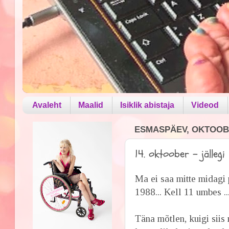
Avaleht
Maalid
Isiklik abistaja
Videod
ESMASPÄEV, OKTOOBE
14. oktoober - jällegi
Ma ei saa mitte midagi 
1988... Kell 11 umbes ..
Täna mõtlen, kuigi siis