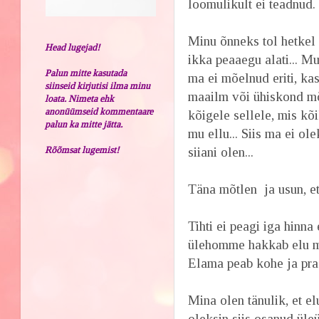
loomulikult ei teadnud. 
Minu õnneks tol hetkel 
Head lugejad!
ikka peaaegu alati... Mu
Palun mitte kasutada
ma ei mõelnud eriti, ka
siinseid kirjutisi ilma minu
maailm või ühiskond mõi
loata. Nimeta ehk
anonüümseid kommentaare
kõigele sellele, mis kõi
palun ka mitte jätta.
mu ellu... Siis ma ei o
Rõõmsat lugemist!
siiani olen...
Täna mõtlen ja usun, et 
Tihti ei peagi iga hinn
ülehomme hakkab elu 
Elama peab kohe ja pra
Mina olen tänulik, et e
oleksin siis osanud üleü