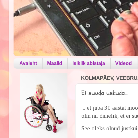
Avaleht
Maalid
Isiklik abistaja
Videod
KOLMAPÄEV, VEEBRUA
Ei suuda uskuda...
.. et juba 30 aastat möö
olin nii õnnelik, et ei s
See oleks olnud justkui 