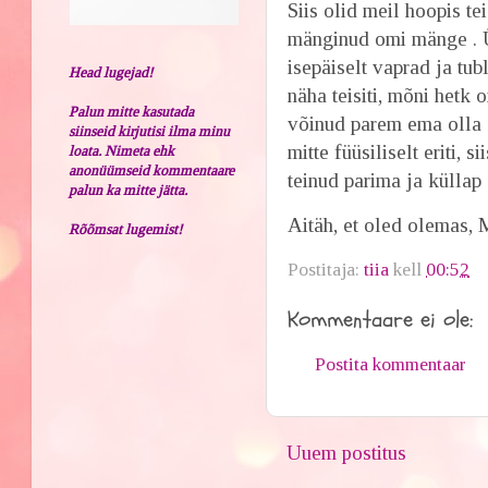
Siis olid meil hoopis t
mänginud omi mänge . Üh
isepäiselt vaprad ja tu
Head lugejad!
näha teisiti, mõni hetk 
Palun mitte kasutada
võinud parem ema olla .
siinseid kirjutisi ilma minu
mitte füüsiliselt eriti, 
loata. Nimeta ehk
anonüümseid kommentaare
teinud parima ja küllap
palun ka mitte jätta.
Aitäh, et oled olemas, 
Rõõmsat lugemist!
Postitaja:
tiia
kell
00:52
Kommentaare ei ole:
Postita kommentaar
Uuem postitus