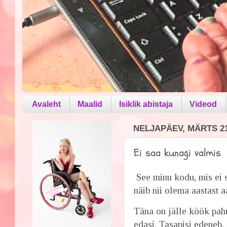
Avaleht
Maalid
Isiklik abistaja
Videod
NELJAPÄEV, MÄRTS 21
Ei saa kunagi valmis
See minu kodu, mis ei 
näib nii olema aastast a
Täna on jälle köök pa
edasi. Tasapisi edeneb.