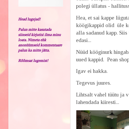
polegi üllatus - hallit
Hea, et sai kappe liigut
Head lugejad!
köögikappid olid üle ko
Palun mitte kasutada
alla sadanud kapp. Siis
siinseid kirjutisi ilma minu
edasi...
loata. Nimeta ehk
anonüümseid kommentaare
palun ka mitte jätta.
Nüüd kööginurk hingab.
uued kappid. Pean sh
Rõõmsat lugemist!
Igav ei hakka.
Tegevus juures.
Lihtsalt vahel tüütu ja 
lahendada kiiresti...