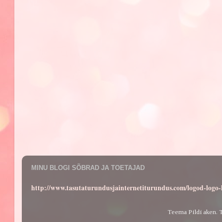
MINU BLOGI SÕBRAD JA TOETAJAD
http://www.tasutaturundusjainternetiturundus.com/logod-log
Teema Pildi aken. 