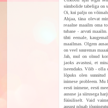
sümbolide tabeliga on s
Oi, kui palju on võimal
Ahjaa, täna olevat min
reaalne maailm oma toa
tubane - arvuti maailm.
tihti eemale, kaugemal
maailmas. Olgem ausad,
on veel suuremas maaail
Jah, mul on olnud ko
jaoks avastusi, et min
iseendaks. Võib - olla
lõpuks olen sunnitud 
inimese probleem. Mu hi
eesti inimene, eesti mee
aususe ja siirusega harj
füüsiliselt. Vaid vaim
ausust nõuab jõupingutu