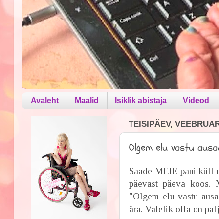
Avaleht
Maalid
Isiklik abistaja
Videod
TEISIPÄEV, VEEBRUAR 
Olgem elu vastu ausad
Saade MEIE pani küll m
päevast päeva koos. M
"Olgem elu vastu ausad
ära. Valelik olla on palju