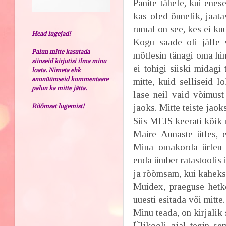
Panite tähele, kui ene
kas oled õnnelik, jaata
rumal on see, kes ei kuu
Head lugejad!
Kogu saade oli jälle 
Palun mitte kasutada
mõtlesin tänagi oma hi
siinseid kirjutisi ilma minu
ei tohigi siiski midagi
loata. Nimeta ehk
anonüümseid kommentaare
mitte, kuid selliseid l
palun ka mitte jätta.
lase neil vaid võimust
Rõõmsat lugemist!
jaoks. Mitte teiste jaok
Siis MEIS keerati kõik 
Maire Aunaste ütles, e
Mina omakorda ürlen 
enda ümber ratastoolis 
ja rõõmsam, kui kaheks
Muidex, praeguse hetk
uuesti esitada või mitte.
Minu teada, on kirjalik
Ülikooli ajal tegin se