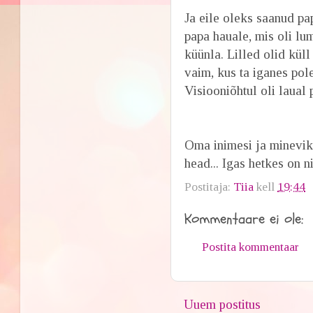
Ja eile oleks saanud pa
papa hauale, mis oli lum
küünla. Lilled olid küll 
vaim, kus ta iganes pole
Visiooniõhtul oli laual p
Oma inimesi ja mineviku 
head... Igas hetkes on ni
Postitaja:
Tiia
kell
19:44
Kommentaare ei ole:
Postita kommentaar
Uuem postitus