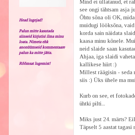
Mind ei üllatanud, et ra
see ongi tähtsam asja ju
Õhtu sõna oli OK, mida 
Head lugejad!
muidugi lööksõna, vaid
Palun mitte kasutada
korda sain näidata slaid
siinseid kirjutisi ilma minu
kaasa minu kõnele. Mui
loata. Nimeta ehk
anonüümseid kommentaare
neid slaide saan kasutad
palun ka mitte jätta.
Ahjaa, iga slaidi vahet
Rõõmsat lugemist!
kallikese hiirt :)
Millest räägisin - seda 
siis :) Üks ühele ma mu
Kurb on see, et fotokad
ühtki pilti...
Miks just 24. märts? Eil
Täpselt 5 aastat tagasi 