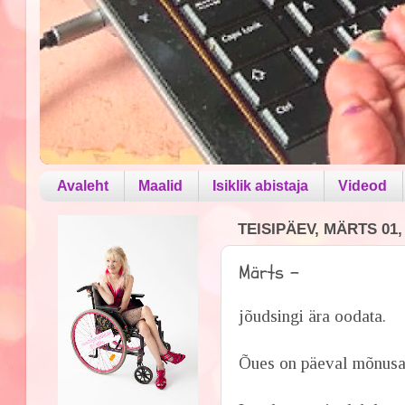
Avaleht
Maalid
Isiklik abistaja
Videod
TEISIPÄEV, MÄRTS 01,
Märts -
jõudsingi ära oodata.
Õues on päeval mõnusal