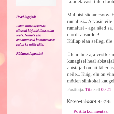
Loodetavasti tuleb loot
Mul pisi südamesoov. H
Head lugejad!
rumalusi... Arvasin eil
Palun mitte kasutada
rumalusi - aga näed sa,
siinseid kirjutisi ilma minu
narrilt absurdne!
loata. Nimeta ehk
anonüümseid kommentaare
Küllap elan sellegi üle!
palun ka mitte jätta.
Rõõmsat lugemist!
Üle mitme aja vestlesin
kunagisel heal abistajal
abistajad on nii läheda
neile... Kuigi elu on vi
mõtlen siinkohal kaugeid
Postitaja:
Tiia
kell
00:21
Kommentaare ei ole:
Postita kommentaar