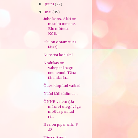
►
juuni
(27)
▼
mai
(35)
Juhe koos. Äkki on
maailm uimane.
Elu mõtetu.
Kõik...
Elu on ootamatusi
täis :)
Kunstist kodukal
Kodukas on
vahepeal nagu
ununenud. Täna
täiendasin...
Õues klopitud vaibad
Nüüd küll tüdimus...
ÕNNE valem :)Ja
mina ei olegi väga
mööda pannud
rä...
Hea on pipar olla :P
:D
Täna oli mul