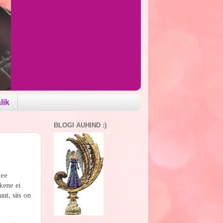
lik
BLOGI AUHIND :)
see
kene ei
ut, siis on