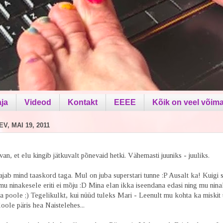
aja
Videod
Kontakt
EEEE
Kõik on veel võima
V, MAI 19, 2011
arvan, et elu kingib jätkuvalt põnevaid hetki. Vähemasti juuniks - juuliks.
ajab mind taaskord taga. Mul on juba superstari tunne :P Ausalt ka! Kuigi 
u ninakesele eriti ei mõju :D Mina elan ikka iseendana edasi ning mu nina
a poole ;) Tegelikulkt, kui nüüd tuleks Mari - Leenult mu kohta ka miskit u
 loole päris hea Naistelehes...