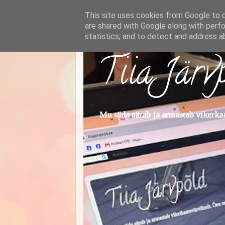
This site uses cookies from Google to de
are shared with Google along with perfo
statistics, and to detect and address a
Tiia Järv
Mu süda särab ja armastab vikerkaar