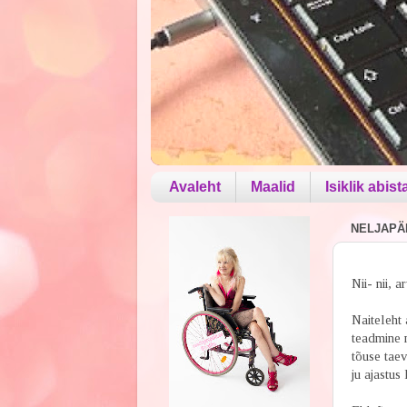
Avaleht
Maalid
Isiklik abist
NELJAPÄE
Nii- nii, 
Naiteleht 
teadmine m
tõuse taev
ju ajastus