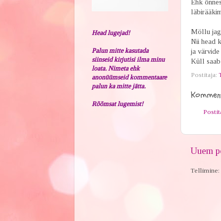
Ehk õnnes
läbirääkim
Möllu jag
Head lugejad!
Nii head 
Palun mitte kasutada
ja värvide
siinseid kirjutisi ilma minu
Küll saab 
loata. Nimeta ehk
Postitaja:
anonüümseid kommentaare
palun ka mitte jätta.
Komment
Rõõmsat lugemist!
Posti
Uuem po
Tellimine: