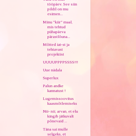
tööpäev. See siin
pildil on mu
esimen...
Minu "kiir" maal,
mis tehtud
pühapäeva
pärastlõuna...
Mõtted iat-st ja
tehtavast
projektist
UUUUPPPPSSSS!!!
Uue nädala
Superlux
Palun andke
kannatust !
Lugemissoovitus
kaasmõtlemiseks
Nii- nii, arvan, et elu
kingib jätkuvalt
põnevaid ...
Täna sai mulle
selgeks, et