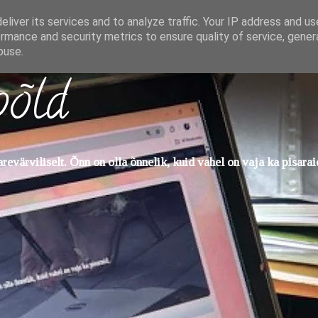
liver its services and to analyze traffic. Your IP address and u
rmance and security metrics to ensure quality of service, gene
buse.
põld
evärviliselt. Õnn on olla õnnelik, kuid vahel on vaja ka pisarai