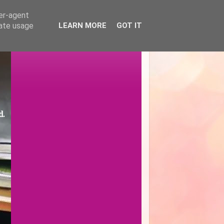
ser-agent
rate usage
LEARN MORE
GOT IT
d.