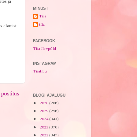
tes ja
MINUST
Tiia
tiia
s elamist
FACEBOOK
Tiia Järvpõld
INSTAGRAM
Tiiatibu
postitus
BLOGI AJALUGU
►
2026
(208)
►
2025
(298)
►
2024
(343)
►
2023
(370)
►
2022
(347)