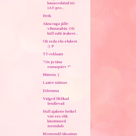
kauaoodatud nö.
IAT-pro...
Hetk
Akna taga jälle
vihmasabin. Oli
küll suht ärakeer...
Oh seda elu-elukest
:) :P
TT-reklaam
"On ju täna
esmaspäev ?"
Nimetu :)
Laatre näituse
Dilemma
Valged liblikad
lendlevad
Hull ajakene hetkel
vist ees ehk
küsimused
iseendale
Momendil üksainus