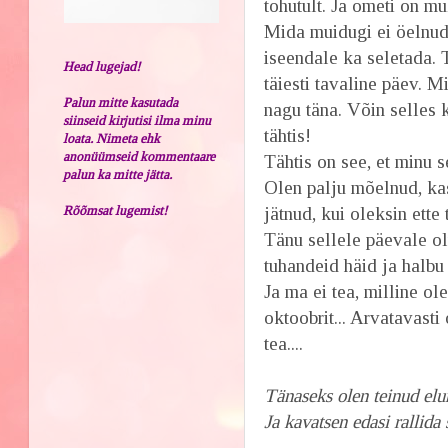
tohutult. Ja ometi on m
Mida muidugi ei öelnud 
iseendale ka seletada. 
Head lugejad!
täiesti tavaline päev. 
Palun mitte kasutada
nagu täna. Võin selles 
siinseid kirjutisi ilma minu
tähtis!
loata. Nimeta ehk
anonüümseid kommentaare
Tähtis on see, et minu s
palun ka mitte jätta.
Olen palju mõelnud, kas
Rõõmsat lugemist!
jätnud, kui oleksin ette 
Tänu sellele päevale ol
tuhandeid häid ja halb
Ja ma ei tea, milline ol
oktoobrit... Arvatavasti
tea....
Tänaseks olen teinud elur
Ja kavatsen edasi rallida 