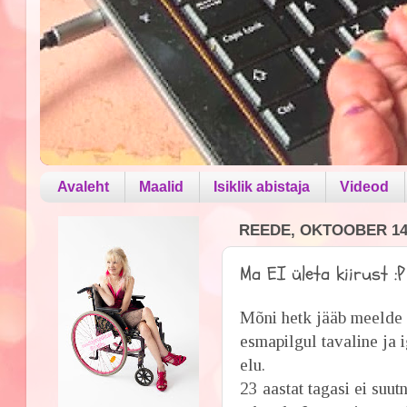
Avaleht
Maalid
Isiklik abistaja
Videod
REEDE, OKTOOBER 14,
Ma EI ületa kiirust :P
Mõni hetk jääb meelde 
esmapilgul tavaline ja i
elu.
23 aastat tagasi ei suu