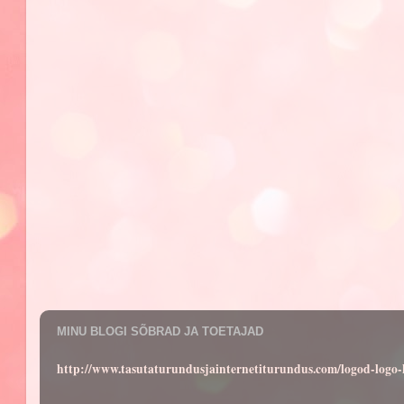
MINU BLOGI SÕBRAD JA TOETAJAD
http://www.tasutaturundusjainternetiturundus.com/logod-log