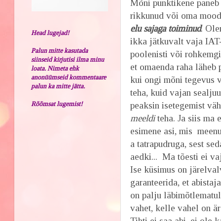
Mõni punktikene paneb 
rikkunud või oma moodi 
elu sajaga toiminud
. Ole
Head lugejad!
ikka jätkuvalt vaja IA
Palun mitte kasutada
poolenisti või rohkemgi 
siinseid kirjutisi ilma minu
et omaenda raha läheb 
loata. Nimeta ehk
anonüümseid kommentaare
kui ongi mõni tegevus 
palun ka mitte jätta.
teha, kuid vajan sealjuu
Rõõmsat lugemist!
peaksin isetegemist vä
meeldi
teha. Ja siis ma
esimene asi, mis meenu
a tatrapudruga, sest sed
aedki... Ma tõesti ei va
Ise küsimus on järelva
garanteerida, et abistaja
on palju läbimõtlematul
vahet, kelle vahel on är
Tihti ei saa abi, ei ol