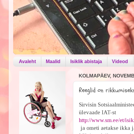
Avaleht
Maalid
Isiklik abistaja
Videod
KOLMAPÄEV, NOVEMBE
Reeglid on rikkumisek
Sirvisin Sotsiaalministe
ülevaade IAT-st
http://www.sm.ee/et/isik
ja ometi aetakse ikka j