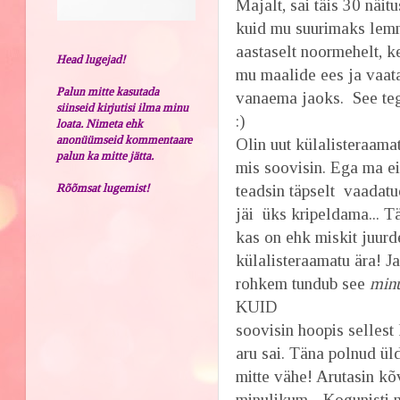
Majalt, sai täis 30 näit
kuid mu suurimaks lemm
aastaselt noormehelt, k
Head lugejad!
mu maalide ees ja vaatas 
Palun mitte kasutada
vanaema jaoks. See teg
siinseid kirjutisi ilma minu
:)
loata. Nimeta ehk
anonüümseid kommentaare
Olin uut külalisteraama
palun ka mitte jätta.
mis soovisin. Ega ma ei 
Rõõmsat lugemist!
teadsin täpselt vaadatu
jäi üks kripeldama... T
kas on ehk miskit juurd
külalisteraamatu ära! J
rohkem tundub see
minu
KUID
soovisin hoopis sellest
aru sai. Täna polnud ül
mitte vähe! Arutasin kõ
minulikum... Kogunisti