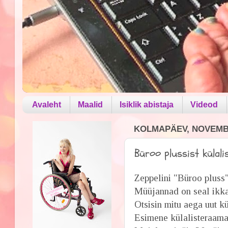
Avaleht
Maalid
Isiklik abistaja
Videod
KOLMAPÄEV, NOVEMBE
Büroo plussist külal
Zeppelini "Büroo pluss
Müüjannad on seal ikk
Otsisin mitu aega uut kü
Esimene külalisteraamat