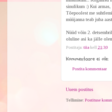
sinulikum :) Kui armas,
Tõepoolest me suhtlemin
müüjanna teab juba aasta
Nüüd võin 2. detsembril
oluline asi ka jälle ol
Postitaja:
tiia
kell
21:30
Kommentaare ei ole:
Postita kommentaar
Uuem postitus
Tellimine:
Postituse komm