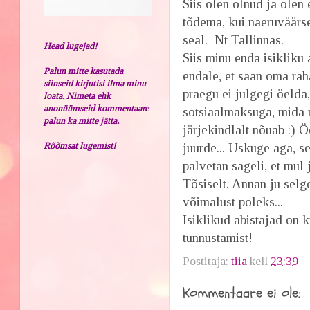
Siis olen olnud ja olen 
tõdema, kui naeruväärsel
seal. Nt Tallinnas.
Head lugejad!
Siis minu enda isikliku 
Palun mitte kasutada
endale, et saan oma ra
siinseid kirjutisi ilma minu
praegu ei julgegi öelda
loata. Nimeta ehk
anonüümseid kommentaare
sotsiaalmaksuga, mida
palun ka mitte jätta.
järjekindlalt nõuab :) 
Rõõmsat lugemist!
juurde... Uskuge aga, s
palvetan sageli, et mul
Tõsiselt. Annan ju selge
võimalust poleks...
Isiklikud abistajad on 
tunnustamist!
Postitaja:
tiia
kell
23:39
Kommentaare ei ole: