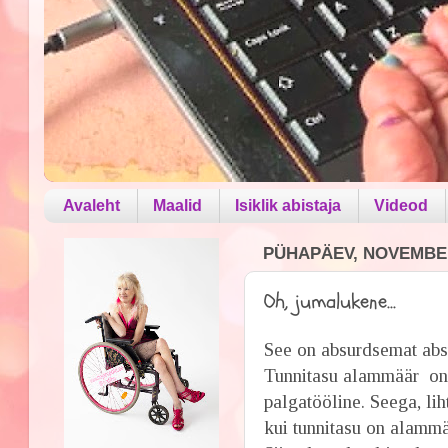
Avaleht
Maalid
Isiklik abistaja
Videod
PÜHAPÄEV, NOVEMBER
Oh, jumalukene...
See on absurdsemat absu
Tunnitasu alammäär on t
palgatööline. Seega, lih
kui tunnitasu on alammä