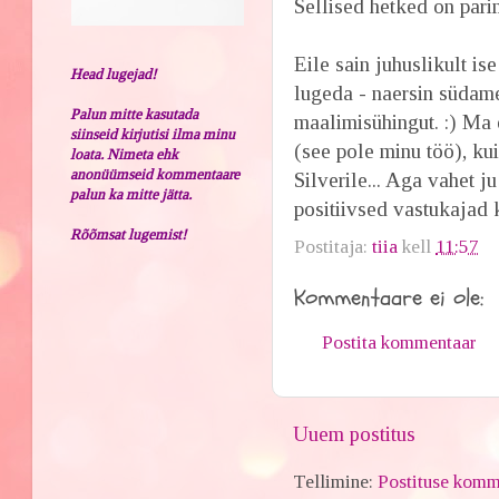
Sellised hetked on par
Eile sain juhuslikult is
Head lugejad!
lugeda - naersin südame
Palun mitte kasutada
maalimisühingut. :) Ma e
siinseid kirjutisi ilma minu
(see pole minu töö), ku
loata. Nimeta ehk
anonüümseid kommentaare
Silverile... Aga vahet 
palun ka mitte jätta.
positiivsed vastukajad 
Rõõmsat lugemist!
Postitaja:
tiia
kell
11:57
Kommentaare ei ole:
Postita kommentaar
Uuem postitus
Tellimine:
Postituse komm