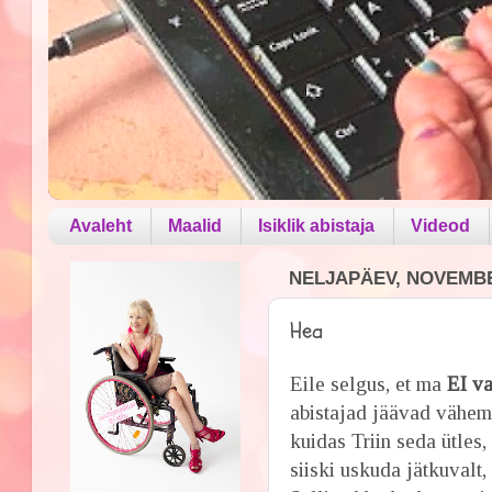
Avaleht
Maalid
Isiklik abistaja
Videod
NELJAPÄEV, NOVEMBE
Hea
Eile selgus, et ma
EI v
abistajad jäävad vähema
kuidas Triin seda ütles,
siiski uskuda jätkuvalt,