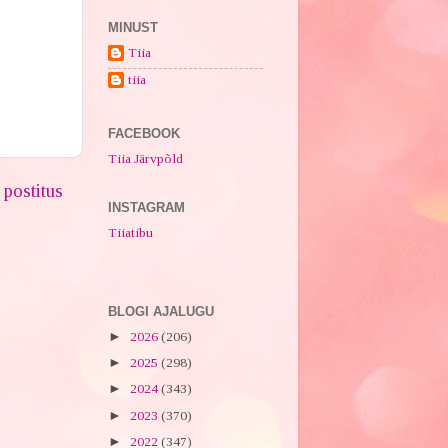
MINUST
Tiia
tiia
FACEBOOK
Tiia Järvpõld
postitus
INSTAGRAM
Tiiatibu
BLOGI AJALUGU
►
2026
(206)
►
2025
(298)
►
2024
(343)
►
2023
(370)
►
2022
(347)