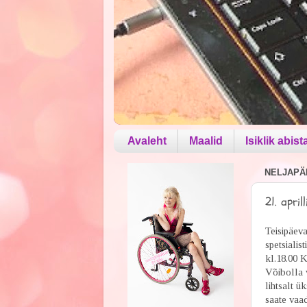
Avaleht
Maalid
Isiklik abist
NELJAPÄE
21. apri
Teisipäev
spetsialis
kl.18.00 K
Võibolla 
lihtsalt ü
saate vaad