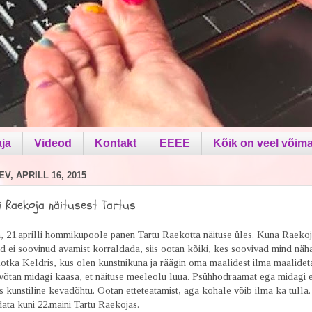
aja
Videod
Kontakt
EEEE
Kõik on veel võima
V, APRILL 16, 2015
lli Raekoja näitusest Tartus
a, 21.aprilli hommikupoole panen Tartu Raekotta näituse üles. Kuna Raeko
tid ei soovinud avamist korraldada, siis ootan kõiki, kes soovivad mind näh
otka Keldris, kus olen kunstnikuna ja räägin oma maalidest ilma maalidet
võtan midagi kaasa, et näituse meeleolu luua. Psühhodraamat ega midagi e
ks kunstiline kevadõhtu. Ootan etteteatamist, aga kohale võib ilma ka tulla.
ata kuni 22.maini Tartu Raekojas.