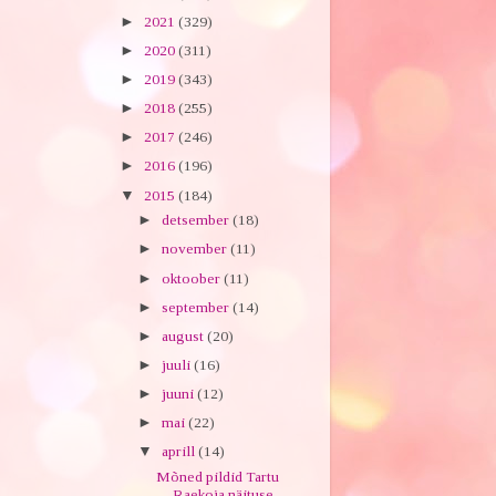
►
2021
(329)
►
2020
(311)
►
2019
(343)
►
2018
(255)
►
2017
(246)
►
2016
(196)
▼
2015
(184)
►
detsember
(18)
►
november
(11)
►
oktoober
(11)
►
september
(14)
►
august
(20)
►
juuli
(16)
►
juuni
(12)
►
mai
(22)
▼
aprill
(14)
Mõned pildid Tartu
Raekoja näituse