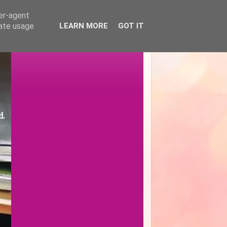
ser-agent
rate usage
LEARN MORE
GOT IT
d.