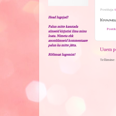
Postitaja:
t
Head lugejad!
Komment
Palun mitte kasutada
Posti
siinseid kirjutisi ilma minu
loata. Nimeta ehk
anonüümseid kommentaare
palun ka mitte jätta.
Uuem po
Rõõmsat lugemist!
Tellimine: