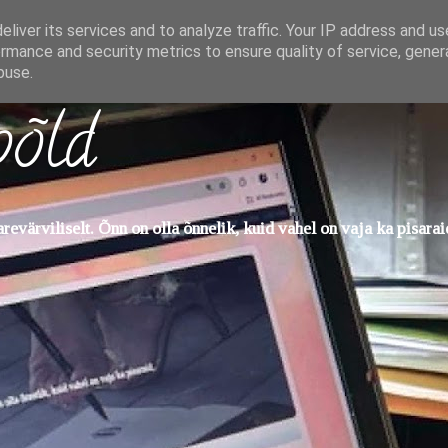
liver its services and to analyze traffic. Your IP address and u
rmance and security metrics to ensure quality of service, gene
buse.
põld
evärviliselt. Õnn on olla õnnelik, kuid vahel on vaja ka pisarai