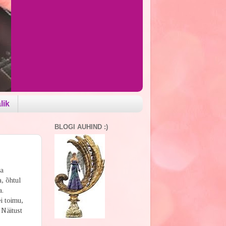
lik
BLOGI AUHIND :)
ja
a, õhtul
a.
i toimu,
 Näitust