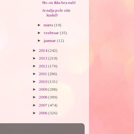
No on ikka hea nali!
Ja nalja pole siin
kuskil!
►
märts
(19)
►
veebruar
(15)
►
jaanuar
(12)
►
2014
(242)
►
2013
(219)
►
2012
(176)
►
2011
(286)
►
2010
(131)
►
2009
(288)
►
2008
(389)
►
2007
(474)
►
2006
(326)