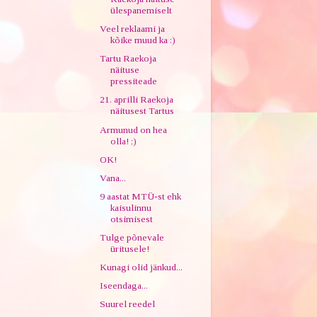
ülespanemiselt
Veel reklaami ja
kõike muud ka :)
Tartu Raekoja
näituse
pressiteade
21. aprilli Raekoja
näitusest Tartus
Armunud on hea
olla! ;)
OK!
Vana...
9 aastat MTÜ-st ehk
kaisulinnu
otsimisest
Tulge põnevale
üritusele!
Kunagi olid jänkud...
Iseendaga...
Suurel reedel