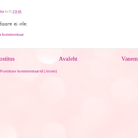
iia
kell
19:41
aare ei ole:
ta kommentaar
stitus
Avaleht
Vanem 
Postituse kommentaarid (Atom)