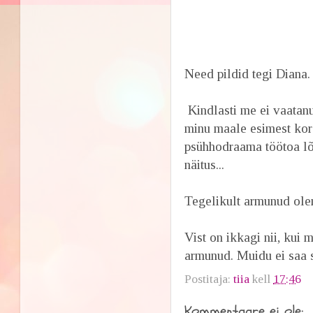
Need pildid tegi Diana.
Kindlasti me ei vaatanu
minu maale esimest kord
psühhodraama töötoa lõ
näitus...
Tegelikult armunud ole
Vist on ikkagi nii, kui 
armunud. Muidu ei saa s
Postitaja:
tiia
kell
17:46
Kommentaare ei ole: