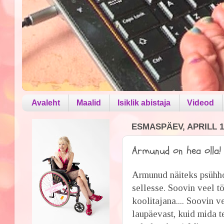
Avaleht
Maalid
Isiklik abistaja
Videod
ESMASPÄEV, APRILL 1
Armunud on hea olla! 
Armunud näiteks psühho
sellesse. Soovin veel tö
koolitajana.... Soovin 
laupäevast, kuid mida 