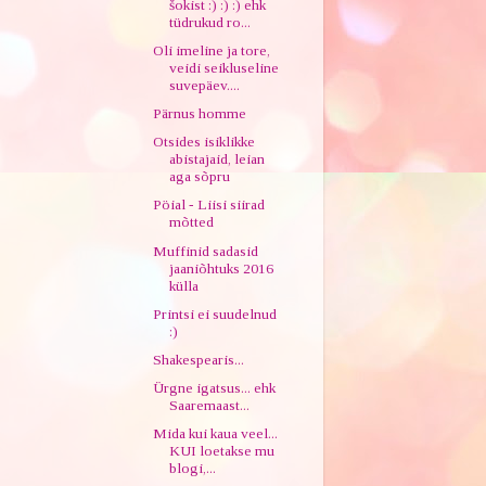
šokist :) :) :) ehk
tüdrukud ro...
Oli imeline ja tore,
veidi seikluseline
suvepäev....
Pärnus homme
Otsides isiklikke
abistajaid, leian
aga sõpru
Pöial - Liisi siirad
mõtted
Muffinid sadasid
jaaniõhtuks 2016
külla
Printsi ei suudelnud
:)
Shakespearis...
Ürgne igatsus... ehk
Saaremaast...
Mida kui kaua veel...
KUI loetakse mu
blogi,...