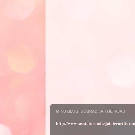
MINU BLOGI SÕBRAD JA TOETAJAD
http://www.tasutaturundusjainternetituru