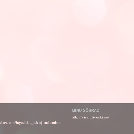
MINU SÕBRAD
http://visandiveski.ee/
ndus.com/logod-logo-kujundamine