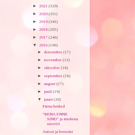
►
2021
(329)
►
2020
(311)
►
2019
(343)
►
2018
(255)
►
2017
(246)
▼
2016
(196)
►
detsember
(17)
►
november
(13)
►
oktoober
(18)
►
september
(18)
►
august
(17)
►
juuli
(19)
▼
juuni
(20)
Pärnu hetked
"MINA ENNE
SIND" ja imekena
suveöö
Autost ja bensiini