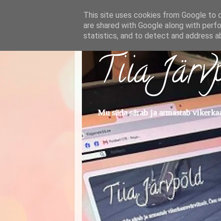
This site uses cookies from Google to de
are shared with Google along with perfo
statistics, and to detect and address a
Tiia Järv
Mu süda särab ja armastab vikerkaar