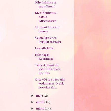
Jõhvi näitusest
jaaniõhtuni
Meeldetuletus:
näitus
Kuressaares
11. juuni Stroomi
rannas
Vajan ikka veel
isikliku abistajat
Las olla kõik...
Eile nägin
Eestimaad
Täna, 4. juuni on
ajalooline päev
mu elus
Osta või iga päev üks
kodumasin :D ehk
soovide täi...
►
mai
(12)
►
aprill
(16)
►
märts
(14)