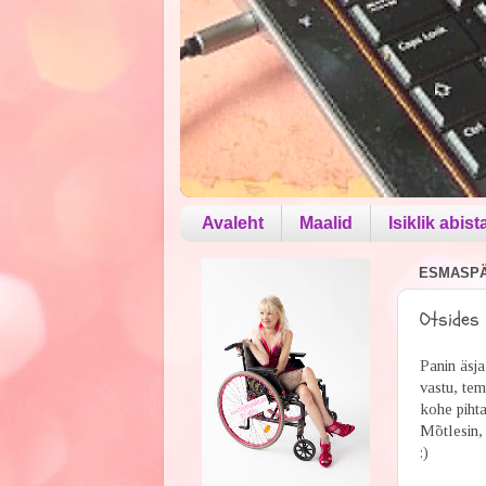
Avaleht
Maalid
Isiklik abist
ESMASPÄE
Otsides 
Panin äsja
vastu, tema
kohe pihta
Mõtlesin, 
:)