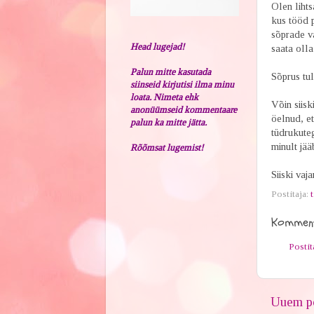
Olen lihts
kus tööd p
sõprade va
Head lugejad!
saata olla
Palun mitte kasutada
Sõprus tul
siinseid kirjutisi ilma minu
loata. Nimeta ehk
Võin siisk
anonüümseid kommentaare
öelnud, e
palun ka mitte jätta.
tüdrukuteg
minult jää
Rõõmsat lugemist!
Siiski vaja
Postitaja:
t
Komment
Posti
Uuem po