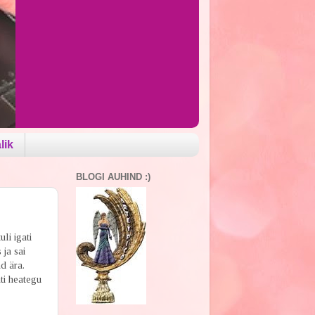
lik
BLOGI AUHIND :)
li igati
 ja sai
d ära.
ti heategu