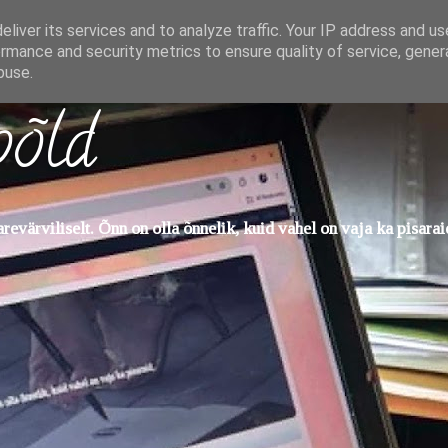
liver its services and to analyze traffic. Your IP address and u
rmance and security metrics to ensure quality of service, gene
buse.
põld
evärviliselt. Õnn on olla õnnelik, kuid vahel on vaja ka pisarai