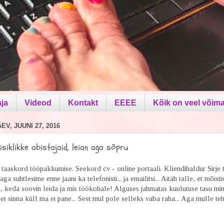
aja
Videod
Kontakt
EEEE
Kõik on veel võima
V, JUUNI 27, 2016
isiklikke abistajaid, leian aga sõpru
 taaskord tööpakkumise. Seekord cv - online portaali. Kliendihaldur Sirje tu
ga suhtlesime enne jaani ka telefonisti... ja emailitsi... Aitäh talle, et mõistis
, keda soovin leida ja mis töökohale! Alguses jahmatas kuulutuse tasu min
et sinna küll ma ei pane... Sest mul pole selleks vaba raha... Aga mulle teh