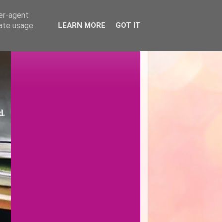
ser-agent
rate usage
LEARN MORE
GOT IT
d.