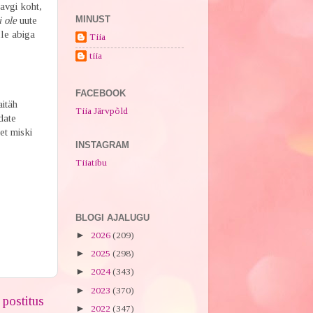
davgi koht,
MINUST
i ole
uute
lle abiga
Tiia
tiia
FACEBOOK
aitäh
Tiia Järvpõld
date
et miski
INSTAGRAM
Tiiatibu
BLOGI AJALUGU
►
2026
(209)
►
2025
(298)
►
2024
(343)
►
2023
(370)
postitus
►
2022
(347)