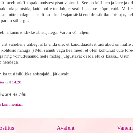
alt facebook´i töpakkumistest pisut väsinud... See on küll hea ja kiire ja o
akkuda ja otsida, kuid mulle tundub, et sealt leian uusi sõpru vaid. Mul
e
stu mitte midagi - ausalt ka - kuid vajan siiski endale isikliku abistajat, ke
 parem sõbergi...
eb niikuinii isiklikke abistajatega. Varem või hiljem.
i vist vähekene uhkegi olla enda üle, et kandidaaditest tüdrukud on mulle 
t kohtusid minuga :) Mul samuti väga hea meel, et olen kohtunud uute tore
a ning võinud/saanud neile midagi julgustavat öelda eluks kaasa... Usun, 
b nendega...
n ka uusi isiklikke abistajaid... jätkuvalt...
iia
kell
14:20
aare ei ole:
ta kommentaar
stitus
Avaleht
Vanem 