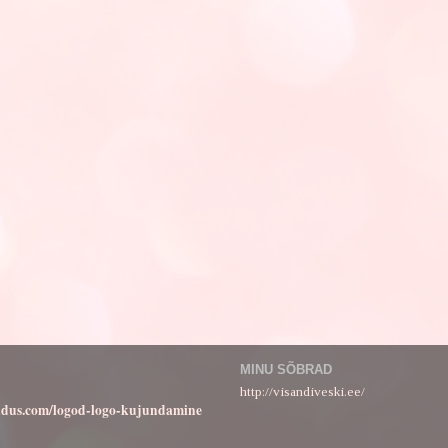
MINU SÕBRAD
http://visandiveski.ee/
ndus.com/logod-logo-kujundamine