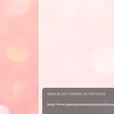
MINU BLOGI SÕBRAD JA TOETAJAD
http://www.tasutaturundusjainternetituru