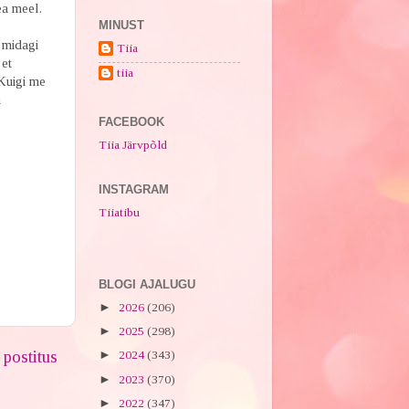
ea meel.
MINUST
 midagi
Tiia
 et
tiia
 Kuigi me
a
FACEBOOK
Tiia Järvpõld
INSTAGRAM
Tiiatibu
BLOGI AJALUGU
►
2026
(206)
►
2025
(298)
postitus
►
2024
(343)
►
2023
(370)
►
2022
(347)