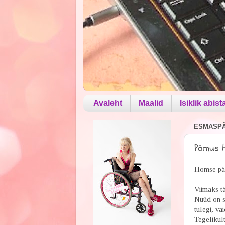
Avaleht
Maalid
Isiklik abist
ESMASPÄE
Pärnus
Homse päe
Viimaks tä
Nüüd on se
tulegi, vai
Tegelikult