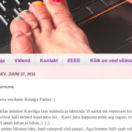
aja
Videod
Kontakt
EEEE
Kõik on veel võima
V, JUUNI 27, 2016
 homme
va veedame Kristiga Pärnus :)
idan unistuse Kareliga taas kohtuda ja tähistada 10 aastat me esimesest ko
llest küll mõned kuud juba üle... Karel juba kurjustas mõni aeg tagasi, et
d ainult luban ja luban :) :) :)
 püüan lubatusi täita, kuid vahepeal olid jamad... Aga homme küll saab se