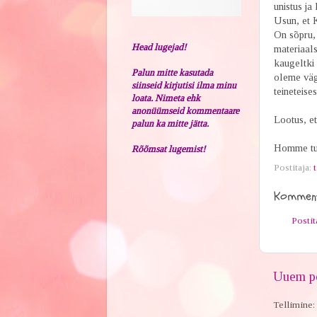
unistus ja
Usun, et K
On sõpru, 
Head lugejad!
materiaals
kaugeltki 
Palun mitte kasutada
oleme väga
siinseid kirjutisi ilma minu
teineteisest
loata. Nimeta ehk
anonüümseid kommentaare
Lootus, et
palun ka mitte jätta.
Homme tul
Rõõmsat lugemist!
Postitaja:
t
Komment
Posti
Uuem po
Tellimine: