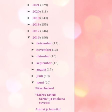
►
2021
(329)
►
2020
(311)
►
2019
(343)
►
2018
(255)
►
2017
(246)
▼
2016
(196)
►
detsember
(17)
►
november
(13)
►
oktoober
(18)
►
september
(18)
►
august
(17)
►
juuli
(19)
▼
juuni
(20)
Pärnu hetked
"MINA ENNE
SIND" ja imekena
suveöö
Autost ja bensiini