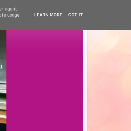
ser-agent
rate usage
LEARN MORE
GOT IT
d.