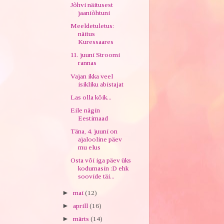
Jõhvi näitusest
jaaniõhtuni
Meeldetuletus:
näitus
Kuressaares
11. juuni Stroomi
rannas
Vajan ikka veel
isikliku abistajat
Las olla kõik...
Eile nägin
Eestimaad
Täna, 4. juuni on
ajalooline päev
mu elus
Osta või iga päev üks
kodumasin :D ehk
soovide täi...
►
mai
(12)
►
aprill
(16)
►
märts
(14)