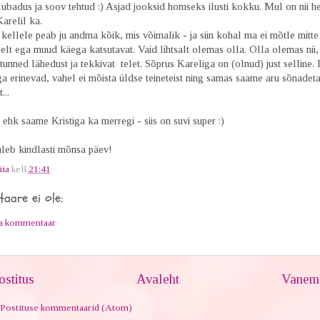
 lubadus ja soov tehtud :) Asjad jooksid homseks ilusti kokku. Mul on nii h
arelil ka.
kellele peab ju andma kõik, mis võimalik - ja siin kohal ma ei mõtle mitte
elt ega muud käega katsutavat. Vaid lihtsalt olemas olla. Olla olemas nii,
tunned lähedust ja tekkivat telet. Sõprus Kareliga on (olnud) just selline.
 erinevad, vahel ei mõista üldse teineteist ning samas saame aru sõnadet
...
 ehk saame Kristiga ka merregi - siis on suvi super :)
eb kindlasti mõnsa päev!
iia
kell
21:41
aare ei ole:
ta kommentaar
stitus
Avaleht
Vanem 
Postituse kommentaarid (Atom)