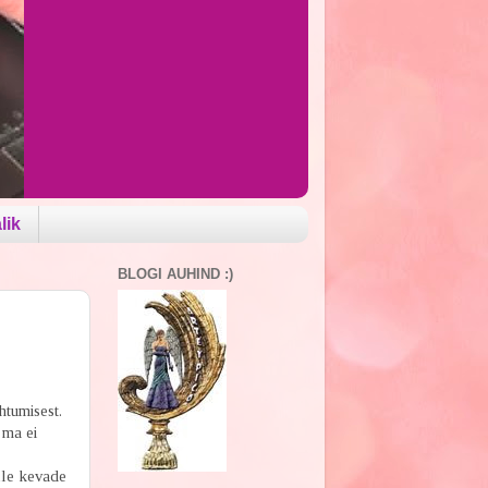
lik
BLOGI AUHIND :)
htumisest.
 ma ei
lle kevade