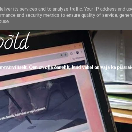
liver its services and to analyze traffic. Your IP address and u
rmance and security metrics to ensure quality of service, gene
buse.
põld
evärviliselt. Õnn on olla õnnelik, kuid vahel on vaja ka pisarai