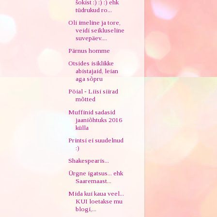
šokist :) :) :) ehk
tüdrukud ro...
Oli imeline ja tore,
veidi seikluseline
suvepäev....
Pärnus homme
Otsides isiklikke
abistajaid, leian
aga sõpru
Pöial - Liisi siirad
mõtted
Muffinid sadasid
jaaniõhtuks 2016
külla
Printsi ei suudelnud
:)
Shakespearis...
Ürgne igatsus... ehk
Saaremaast...
Mida kui kaua veel...
KUI loetakse mu
blogi,...