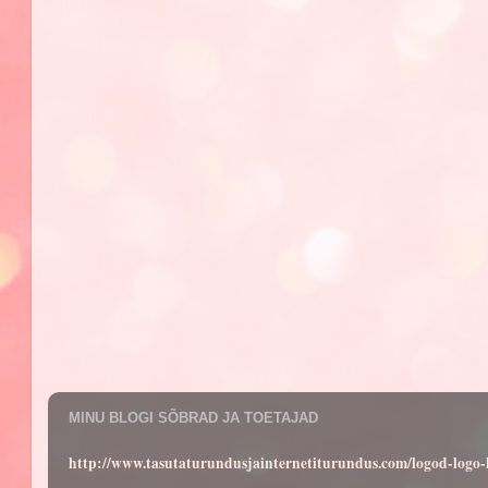
MINU BLOGI SÕBRAD JA TOETAJAD
http://www.tasutaturundusjainternetiturundus.com/logod-log