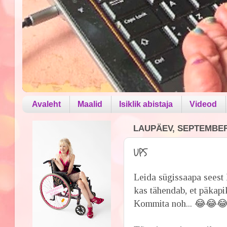
Avaleht
Maalid
Isiklik abistaja
Videod
LAUPÄEV, SEPTEMBER 
UPS
Leida sügissaapa seest 
kas tähendab, et päkapi
Kommita noh... 😂😂