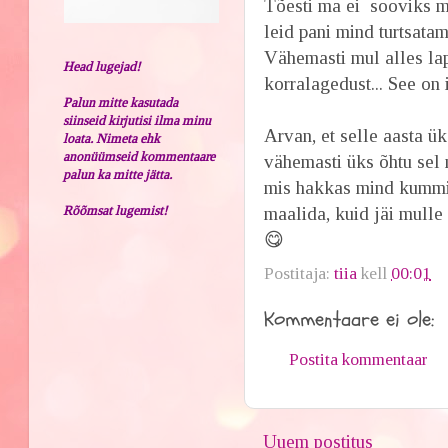
Tõesti ma ei sooviks m
leid pani mind turtsatam
Vähemasti mul alles la
Head lugejad!
korralagedust... See on i
Palun mitte kasutada
siinseid kirjutisi ilma minu
Arvan, et selle aasta ük
loata. Nimeta ehk
anonüümseid kommentaare
vähemasti üks õhtu sel n
palun ka mitte jätta.
mis hakkas mind kummit
Rõõmsat lugemist!
maalida, kuid jäi mulle
😋
Postitaja:
tiia
kell
00:01
Kommentaare ei ole:
Postita kommentaar
Uuem postitus