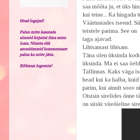
saa mõõta ju, et üks h
kui teine... Ka hingada t
Head lugejad!
Väärtustades iseend. Si
teistele parima. See on
Palun mitte kasutada
siinseid kirjutisi ilma minu
taga ajavad.
loata. Nimeta ehk
Lihtsamast lihtsam.
anonüümseid kommentaare
Täna olen üksinda kodus
palun ka mitte jätta.
üksinda. Ma ei saa öel
Rõõmsat lugemist!
Tallinnas. Kaks väga i
head kui ka halba, kuid
parim, kui ainult soov n
Otsisin sirelides õnne tä
on siiski viieõieline si