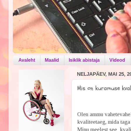
Avaleht
Maalid
Isiklik abistaja
Videod
NELJAPÄEV, MAI 25, 2
Mis on kuramuse kvali
Olen ammu vahetevahel
kvaliteetaeg, mida taga
Minu meelest see kvali