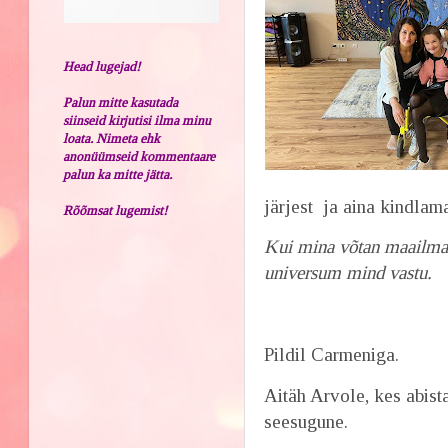
Head lugejad!
Palun mitte kasutada
siinseid kirjutisi ilma minu
loata. Nimeta ehk
anonüümseid kommentaare
palun ka mitte jätta.
järjest ja aina kindlam
Rõõmsat lugemist!
Kui mina võtan maailma 
universum mind vastu.
Pildil Carmeniga.
Aitäh Arvole, kes abist
seesugune.