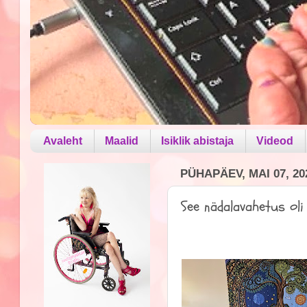
Avaleht
Maalid
Isiklik abistaja
Videod
PÜHAPÄEV, MAI 07, 20
See nädalavahetus ol